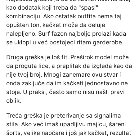
kao dodatak koji treba da "spasi"
kombinaciju. Ako ostatak outfita nema taj
opušten ton, kačket može da deluje
nalepljeno. Surf fazon najbolje prolazi kada
se uklopi u već postojeći ritam garderobe.
Druga greška je loš fit. Preširok model može
da proguta lice, a preplitak da izgleda kao da
nije tvoj broj. Mnogi zanemare ovu stvar i
onda zaključe da im kačketi jednostavno ne
stoje. U praksi, često samo nisu našli pravi
oblik.
Treća greška je preterivanje sa signalima
stila. Ako već imaš upadljivu majicu, šareni
šorts, velike naočare i još jak kačket, rezultat