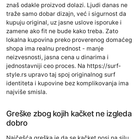
znaš odakle proizvod dolazi. Ljudi danas ne
traže samo dobar dizajn, već i sigurnost da
kupuju original, uz jasne uslove isporuke i
zamene ako fit ne bude kako treba. Zato
lokalna kupovina preko proverenog domaćeg
shopa ima realnu prednost - manje
neizvesnosti, jasna cena u dinarima i
jednostavniji ceo proces. Na https://surf-
style.rs upravo taj spoj originalnog surf
identiteta i kupovine bez komplikovanja ima
najviše smisla.
Greške zbog kojih kačket ne izgleda
dobro
Najčešća greška je da se kačket nosi na silu,