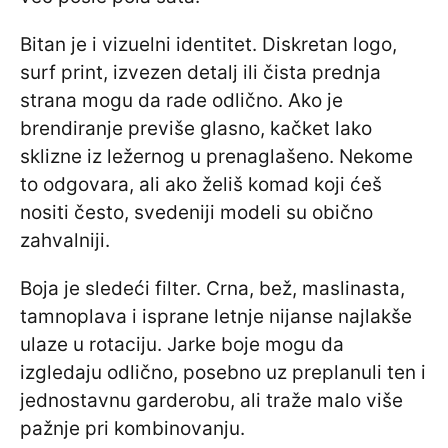
Bitan je i vizuelni identitet. Diskretan logo,
surf print, izvezen detalj ili čista prednja
strana mogu da rade odlično. Ako je
brendiranje previše glasno, kačket lako
sklizne iz ležernog u prenaglašeno. Nekome
to odgovara, ali ako želiš komad koji ćeš
nositi često, svedeniji modeli su obično
zahvalniji.
Boja je sledeći filter. Crna, bež, maslinasta,
tamnoplava i isprane letnje nijanse najlakše
ulaze u rotaciju. Jarke boje mogu da
izgledaju odlično, posebno uz preplanuli ten i
jednostavnu garderobu, ali traže malo više
pažnje pri kombinovanju.