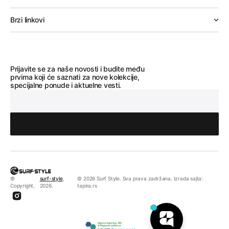
Brzi linkovi
Prijavite se za naše novosti i budite među
prvima koji će saznati za nove kolekcije,
specijalne ponude i aktuelne vesti.
©
surf-style
,
© 2026 Surf Style. Sva prava zadržana. Izrada sajta:
Copyright,
2026.
tapira.rs
Instagram