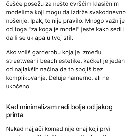
češće posežu za nešto čvršćim klasičnim
modelima koji mogu da izdrže svakodnevno
nošenje. Ipak, to nije pravilo. Mnogo važnije
od toga "za koga je model" jeste kako sedi i
da li se uklapa u tvoj stil.
Ako voliš garderobu koja je između
streetwear i beach estetike, kačket je jedan
od najlakših načina da to spojiš bez
komplikovanja. Deluje namerno, ali ne
ukočeno.
Kad minimalizam radi bolje od jakog
printa
Nekad najjači komad nije onaj koji prvi