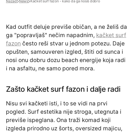
Nazad
News
Kačket surf fazon - kako da ga nosiš dobro
Kad outfit deluje previše običan, a ne želiš da
ga "popravljaš" nečim napadnim,
kačket surf
fazon
često reši stvar u jednom potezu. Daje
opušten, samouveren izgled, štiti od sunca i
nosi onu dobru dozu beach energije koja radi
i na asfaltu, ne samo pored mora.
Zašto kačket surf fazon i dalje radi
Nisu svi kačketi isti, i to se vidi na prvi
pogled. Surf estetika nije stroga, utegnuta i
previše ispeglana. Ona traži komad koji
izgleda prirodno uz šorts, oversized majicu,