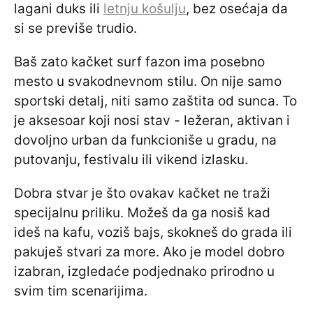
lagani duks ili
letnju košulju
, bez osećaja da
si se previše trudio.
Baš zato kačket surf fazon ima posebno
mesto u svakodnevnom stilu. On nije samo
sportski detalj, niti samo zaštita od sunca. To
je aksesoar koji nosi stav - ležeran, aktivan i
dovoljno urban da funkcioniše u gradu, na
putovanju, festivalu ili vikend izlasku.
Dobra stvar je što ovakav kačket ne traži
specijalnu priliku. Možeš da ga nosiš kad
ideš na kafu, voziš bajs, skokneš do grada ili
pakuješ stvari za more. Ako je model dobro
izabran, izgledaće podjednako prirodno u
svim tim scenarijima.