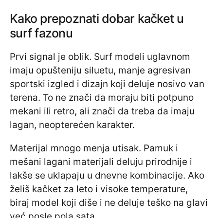
Kako prepoznati dobar kačket u
surf fazonu
Prvi signal je oblik. Surf modeli uglavnom
imaju opušteniju siluetu, manje agresivan
sportski izgled i dizajn koji deluje nosivo van
terena. To ne znači da moraju biti potpuno
mekani ili retro, ali znači da treba da imaju
lagan, neopterećen karakter.
Materijal mnogo menja utisak. Pamuk i
mešani lagani materijali deluju prirodnije i
lakše se uklapaju u dnevne kombinacije. Ako
želiš kačket za leto i visoke temperature,
biraj model koji diše i ne deluje teško na glavi
već posle pola sata.