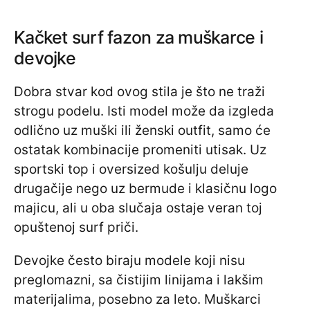
Kačket surf fazon za muškarce i
devojke
Dobra stvar kod ovog stila je što ne traži
strogu podelu. Isti model može da izgleda
odlično uz muški ili ženski outfit, samo će
ostatak kombinacije promeniti utisak. Uz
sportski top i oversized košulju deluje
drugačije nego uz bermude i klasičnu logo
majicu, ali u oba slučaja ostaje veran toj
opuštenoj surf priči.
Devojke često biraju modele koji nisu
preglomazni, sa čistijim linijama i lakšim
materijalima, posebno za leto. Muškarci