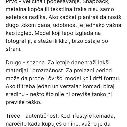
Prvo - veličina i podešavanje. Snapback,
metalna kopča ili tekstilna traka nisu samo
estetska razlika. Ako kačket planiraš da nosiš
dugo tokom dana, udobnost je jednako važna
kao izgled. Model koji lepo izgleda na
fotografiji, a steže ili klizi, brzo ostaje po
strani.
Drugo - sezona. Za letnje dane traži lakši
materijal i prozračnost. Za prelazni period
može da prođe i čvršći model koji drži formu.
Ako ti treba jedan univerzalan komad, biraj
sredinu - nešto što nije ni previše tanko ni
previše teško.
Treće - autentičnost. Kod lifestyle komada,
naročito kada kupuješ online, važno je da