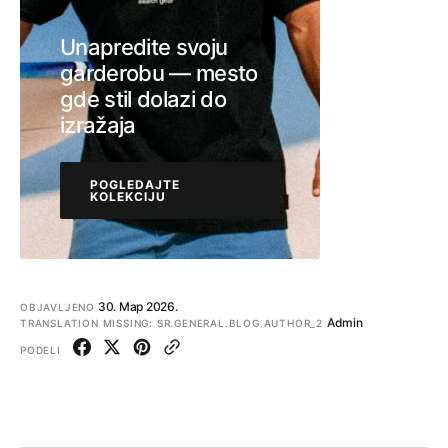
Unapredite svoju
garderobu — mesto
gde stil dolazi do
izražaja
POGLEDAJTE
KOLEKCIJU
POGLEDAJTE
KOLEKCIJU
30. Мар 2026.
OBJAVLJENO
Admin
TRANSLATION MISSING: SR.GENERAL.BLOG.AUTHOR_2
PODELI