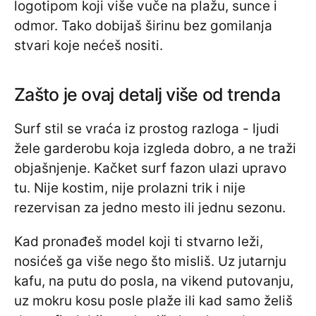
logotipom koji više vuče na plažu, sunce i
odmor. Tako dobijaš širinu bez gomilanja
stvari koje nećeš nositi.
Zašto je ovaj detalj više od trenda
Surf stil se vraća iz prostog razloga - ljudi
žele garderobu koja izgleda dobro, a ne traži
objašnjenje. Kačket surf fazon ulazi upravo
tu. Nije kostim, nije prolazni trik i nije
rezervisan za jedno mesto ili jednu sezonu.
Kad pronađeš model koji ti stvarno leži,
nosićeš ga više nego što misliš. Uz jutarnju
kafu, na putu do posla, na vikend putovanju,
uz mokru kosu posle plaže ili kad samo želiš