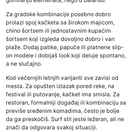
gomilanju elemenata, nego u balansu.
Za gradske kombinacije posebno dobro
prolazi spoj kačketa sa širokom majicom,
chino šortsem ili jednostavnim kupaćim
šortsem koji izgleda dovoljno dobro i van
plaže. Dodaj patike, papuče ili platnene slip-
on modele i dobijaš look koji deluje spontano,
a ne slučajno.
Kod večernjih letnjih varijanti sve zavisi od
mesta. Za opušten izlazak pored reke, na
festival ili putovanje, kačket ima smisla. Za
restoran, formalniji događaj ili kombinaciju sa
previše sređenim komadima, često je bolje
da ga preskočiš. Surf stil jeste ležeran, ali ne
znači da odgovara svakoj situaciji.