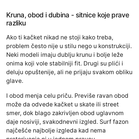
Kruna, obod i dubina - sitnice koje prave
razliku
Ako ti kačket nikad ne stoji kako treba,
problem često nije u stilu nego u konstrukciji.
Neki modeli imaju dublju krunu i bolje leže
onima koji vole stabilniji fit. Drugi su plići i
deluju opuštenije, ali ne prijaju svakom obliku
glave.
I obod menja celu priču. Previše ravan obod
može da odvede kačket u skate ili street
smer, dok blago zakrivljen obod uglavnom
daje nosiviji, svakodnevni izgled. Surf fazon
najčešće najbolje izgleda kad nema