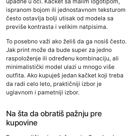
upadne u oči. Kačket sa malim logotipom,
ispranom bojom ili jednostavnom teksturom
često ostavlja bolji utisak od modela sa
previše kontrasta i velikim natpisima.
To posebno važi ako želiš da ga nosiš često.
Jak print može da bude super za jedno
raspoloženje ili određenu kombinaciju, ali
minimalistički model ulazi u mnogo više
outfita. Ako kupuješ jedan kačket koji treba
da radi celo leto, praktičniji izbor je
uglavnom i pametniji izbor.
Na šta da obratiš pažnju pre
kupovine