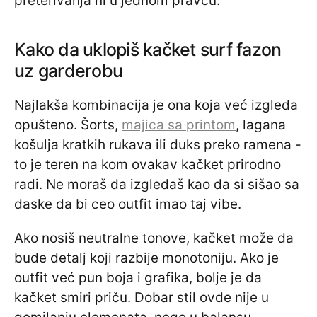
preterivanja ni u jednom pravcu.
Kako da uklopiš kačket surf fazon
uz garderobu
Najlakša kombinacija je ona koja već izgleda
opušteno. Šorts,
majica sa printom
, lagana
košulja kratkih rukava ili duks preko ramena -
to je teren na kom ovakav kačket prirodno
radi. Ne moraš da izgledaš kao da si sišao sa
daske da bi ceo outfit imao taj vibe.
Ako nosiš neutralne tonove, kačket može da
bude detalj koji razbije monotoniju. Ako je
outfit već pun boja i grafika, bolje je da
kačket smiri priču. Dobar stil ovde nije u