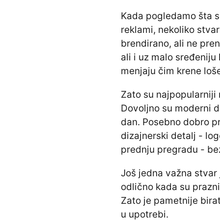
Kada pogledamo šta se
reklami, nekoliko stvar
brendirano, ali ne pre
ali i uz malo sređeniju
menjaju čim krene loše
Zato su najpopularniji 
Dovoljno su moderni da
dan. Posebno dobro pro
dizajnerski detalj - log
prednju pregradu - be
Još jedna važna stvar 
odlično kada su prazni,
Zato je pametnije birat
u upotrebi.