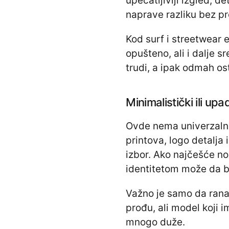
upečatljiviji izgled, de
naprave razliku bez pr
Kod surf i streetwear 
opušteno, ali i dalje s
trudi, a ipak odmah ost
Minimalistički ili upa
Ovde nema univerzaln
printova, logo detalja 
izbor. Ako najčešće n
identitetom može da b
Važno je samo da rana
prođu, ali model koji 
mnogo duže.