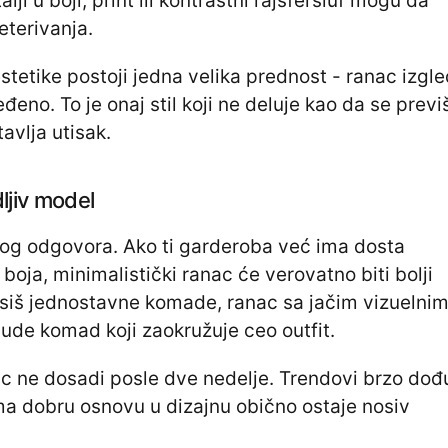
talji u boji, print ili kontrastni rajsferšluf mogu da
eterivanja.
estetike postoji jedna velika prednost - ranac izgl
ređeno. To je onaj stil koji ne deluje kao da se previ
avlja utisak.
dljiv model
og odgovora. Ako ti garderoba već ima dosta
i boja, minimalistički ranac će verovatno biti bolji
osiš jednostavne komade, ranac sa jačim vizuelni
ude komad koji zaokružuje ceo outfit.
c ne dosadi posle dve nedelje. Trendovi brzo dođu
ima dobru osnovu u dizajnu obično ostaje nosiv