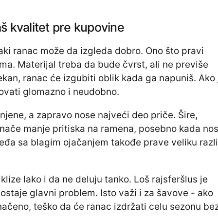
 kvalitet pre kupovine
vaki ranac može da izgleda dobro. Ono što pravi
jima. Materijal treba da bude čvrst, ali ne previše
ekan, ranac će izgubiti oblik kada ga napuniš. Ako 
lovati glomazno i neudobno.
njene, a zapravo nose najveći deo priče. Šire,
znače manje pritiska na ramena, posebno kada nos
. Leđa sa blagim ojačanjem takođe prave veliku razl
klize lako i da ne deluju tanko. Loš rajsferšlus je
postaje glavni problem. Isto važi i za šavove - ako
dnačeno, teško da će ranac izdržati celu sezonu be