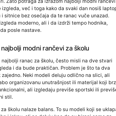
ari. Zato potraga za izrazom najbolji modni rančevi
e izgleda, već i toga kako da svaki dan nosiš lapto
u i sitnice bez osećaja da te ranac vuče unazad.
zgleda moderno, ali i da izdrži tempo hodnika,
ada posle nastave.
najbolji modni rančevi za školu
najbolji ranac za školu, često misli na dve stvari
leda i da bude praktičan. Problem je što ta dva
 zajedno. Neki modeli deluju odlično na slici, ali
abo organizovanu unutrašnjost ili materijal koji br
nkcionalni, ali izgledaju previše sportski ili previš
 stil.
 za školu nalaze balans. To su modeli koji se uklap