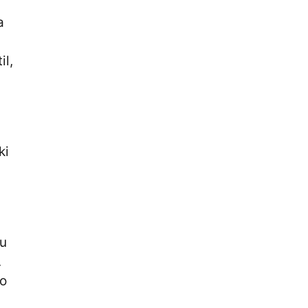
a
il,
ki
ju
.
no