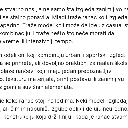
 stvarno nosi, a ne samo šta izgleda zanimljivo n
i se stalno ponavlja. Mladi traže ranac koji izgleda
napadno. Traže model koji može da ide uz casual st
 kombinaciju. I traže nešto što neće morati da
 vreme ili intenzivniji tempo.
modeli oni koji kombinuju urbani i sportski izgled.
 se primete, ali dovoljno praktični za realan škols
laze rančevi koji imaju jedan prepoznatljiv
o, teksturu materijala, print postavu ili zanimljivu
z gomile suvišnih elemenata.
je kako ranac stoji na leđima. Neki modeli izgleda
 ali čim ih napuniš, izgube oblik i deluju neuredno
i konstrukciju koja drži liniju i kada je ranac stvar