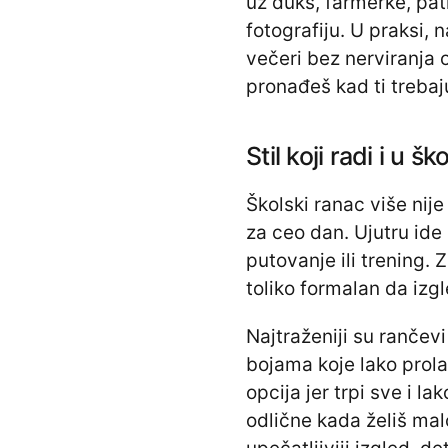
uz duks, farmerke, pati
fotografiju. U praksi, 
večeri bez nerviranja 
pronađeš kad ti trebaj
Stil koji radi i u šk
Školski ranac više nij
za ceo dan. Ujutru ide
putovanje ili trening. 
toliko formalan da izg
Najtraženiji su rančevi
bojama koje lako prola
opcija jer trpi sve i l
odlične kada želiš malo