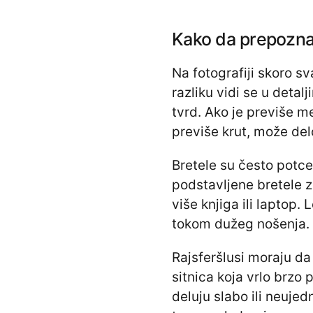
Kako da prepoznaš
Na fotografiji skoro s
razliku vidi se u detal
tvrd. Ako je previše m
previše krut, može de
Bretele su često potce
podstavljene bretele 
više knjiga ili laptop
tokom dužeg nošenja.
Rajsferšlusi moraju da 
sitnica koja vrlo brzo 
deluju slabo ili neuje