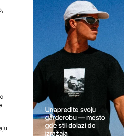
p,
zo
e
Unapredite svoju
garderobu — mesto
gde stil dolazi do
aju
izražaja