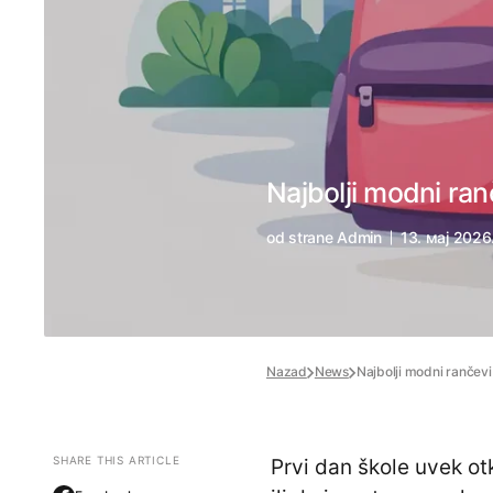
Najbolji modni ran
od strane
Admin
13. мај 2026
Nazad
News
Najbolji modni rančevi
SHARE THIS ARTICLE
Prvi dan škole uvek ot