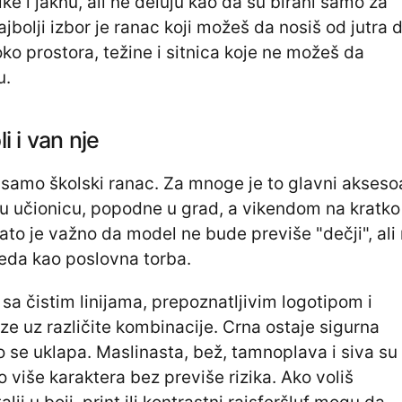
ke i jaknu, ali ne deluju kao da su birani samo za
najbolji izbor je ranac koji možeš da nosiš od jutra 
oko prostora, težine i sitnica koje ne možeš da
u.
oli i van nje
e samo školski ranac. Za mnoge je to glavni akseso
 u učionicu, popodne u grad, a vikendom na kratko
Zato je važno da model ne bude previše "dečji", ali 
leda kao poslovna torba.
 sa čistim linijama, prepoznatljivim logotipom i
ze uz različite kombinacije. Crna ostaje sigurna
ako se uklapa. Maslinasta, bež, tamnoplava i siva su
 više karaktera bez previše rizika. Ako voliš