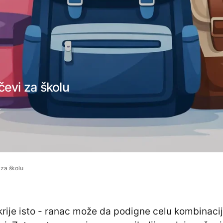
čevi za školu
.
 za školu
krije isto - ranac može da podigne celu kombinaci