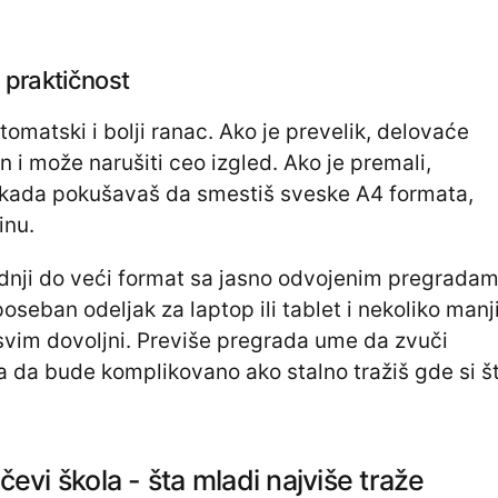
 i praktičnost
tomatski i bolji ranac. Ako je prevelik, delovaće
 i može narušiti ceo izgled. Ako je premali,
t kada pokušavaš da smestiš sveske A4 formata,
inu.
rednji do veći format sa jasno odvojenim pregradam
oseban odeljak za laptop ili tablet i nekoliko manj
vim dovoljni. Previše pregrada ume da zvuči
zna da bude komplikovano ako stalno tražiš gde si š
čevi škola - šta mladi najviše traže