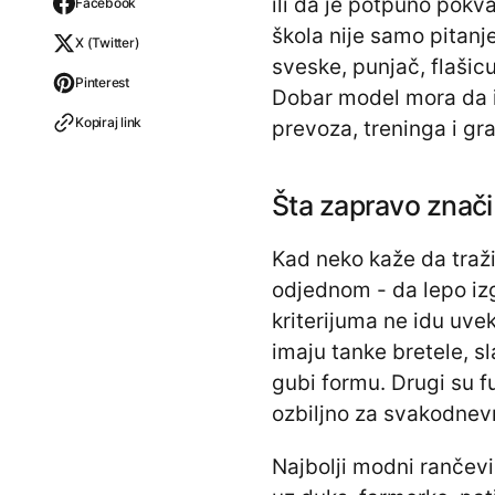
ili da je potpuno pokv
Facebook
škola nije samo pitanj
X (Twitter)
sveske, punjač, flašic
Pinterest
Dobar model mora da i
Kopiraj link
prevoza, treninga i gr
Šta zapravo znači 
Kad neko kaže da traži 
odjednom - da lepo izg
kriterijuma ne idu uvek
imaju tanke bretele, sl
gubi formu. Drugi su fu
ozbiljno za svakodnevni
Najbolji modni rančevi