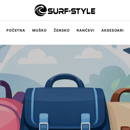
POČETNA
MUŠKO
ŽENSKO
RANČEVI
AKSESOARI
Muške majice
Muški šorcevi
Muški džemperi