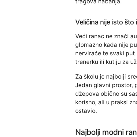
tragova habanja.
Veličina nije isto što
Veći ranac ne znači au
glomazno kada nije pun
nerviraće te svaki pu
trenerku ili kutiju za už
Za školu je najbolji s
Jedan glavni prostor, p
džepova obično su sas
korisno, ali u praksi 
ostavio.
Najbolji modni ran