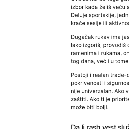
izbor kada želiš veću 
Deluje sportskije, je
kraće sesije ili aktivn
Dugačak rukav ima jas
lako izgoriš, provodiš
ramenima i rukama, on
tog dana, već i u tome
Postoji i realan trade-
pokrivenosti i sigurnos
nije univerzalan. Ako 
zaštiti. Ako ti je prio
može biti bolji.
Da li rash vest sl