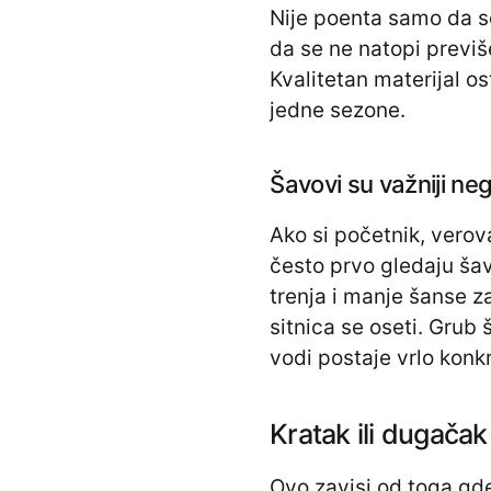
Nije poenta samo da se
da se ne natopi previše
Kvalitetan materijal os
jedne sezone.
Šavovi su važniji neg
Ako si početnik, verova
često prvo gledaju šav
trenja i manje šanse za
sitnica se oseti. Grub 
vodi postaje vrlo konk
Kratak ili dugačak
Ovo zavisi od toga gde 