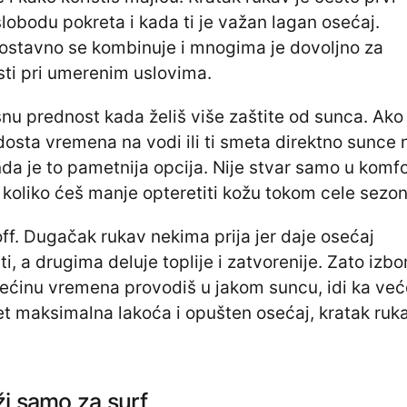
slobodu pokreta i kada ti je važan lagan osećaj.
dnostavno se kombinuje i mnogima je dovoljno za
osti pri umerenim uslovima.
nu prednost kada želiš više zaštite od sunca. Ako
 dosta vremena na vodi ili ti smeta direktno sunce 
da je to pametnija opcija. Nije stvar samo u komf
 koliko ćeš manje opteretiti kožu tokom cele sezon
off. Dugačak rukav nekima prija jer daje osećaj
ti, a drugima deluje toplije i zatvorenije. Zato izbo
većinu vremena provodiš u jakom suncu, idi ka već
ritet maksimalna lakoća i opušten osećaj, kratak ruk
uži samo za surf