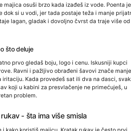
 majica osuši brzo kada izađeš iz vode. Poenta je
 dok si u vodi, jer tada postaje teža i manje prijat
taje lagan, gladak i dovoljno čvrst da traje više od
o što deluje
tno prvo gledaš boju, logo i cenu. Iskusniji kupci
ove. Ravni i pažljivo obrađeni šavovi znače manj
 iritaciju. Kada provedeš sat ili dva na dasci, sva
šav koji u kabini za presvlačenje ne primećuješ, u
retan problem.
 rukav - šta ima više smisla
i kako koristiš majicu. Kratak rukav je često prvi