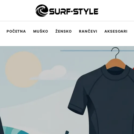
POČETNA
MUŠKO
ŽENSKO
RANČEVI
AKSESOARI
Muške majice
Muški šorcevi
Muški džemperi