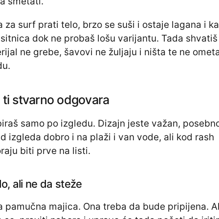
ca smetati.
za surf prati telo, brzo se suši i ostaje lagana i k
 sitnica dok ne probaš lošu varijantu. Tada shvatiš
ijal ne grebe, šavovi ne žuljaju i ništa te ne omet
du.
 ti stvarno odgovara
biraš samo po izgledu. Dizajn jeste važan, posebn
d izgleda dobro i na plaži i van vode, ali kod rash
ju biti prve na listi.
lo, ali ne da steže
a pamučna majica. Ona treba da bude pripijena. A