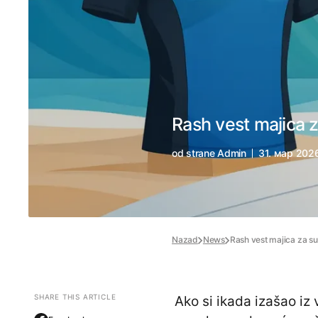
Rash vest majica z
od strane
Admin
31. мар 202
Nazad
News
Rash vest majica za su
SHARE THIS ARTICLE
Ako si ikada izašao iz