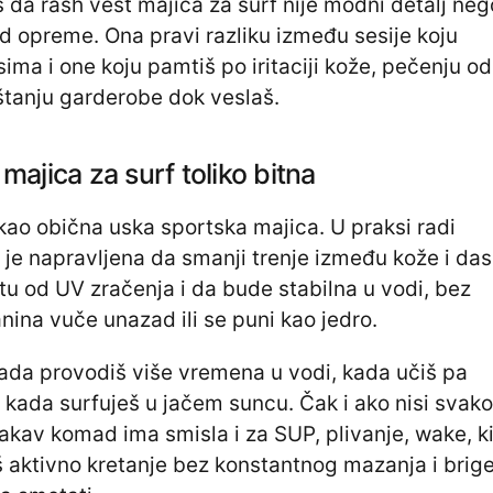
da rash vest majica za surf nije modni detalj neg
d opreme. Ona pravi razliku između sesije koju
ima i one koju pamtiš po iritaciji kože, pečenju od
tanju garderobe dok veslaš.
majica za surf toliko bitna
kao obična uska sportska majica. U praksi radi
je napravljena da smanji trenje između kože i das
tu od UV zračenja i da bude stabilna u vodi, bez
nina vuče unazad ili se puni kao jedro.
ada provodiš više vremena u vodi, kada učiš pa
li kada surfuješ u jačem suncu. Čak i ako nisi svak
kav komad ima smisla i za SUP, plivanje, wake, k
iš aktivno kretanje bez konstantnog mazanja i brig