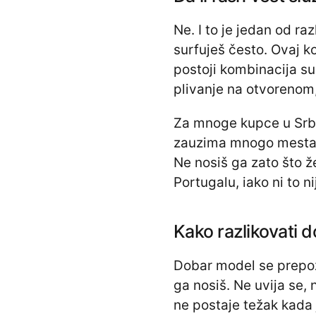
Ne. I to je jedan od ra
surfuješ često. Ovaj k
postoji kombinacija sun
plivanje na otvorenom
Za mnoge kupce u Srbij
zauzima mnogo mesta, 
Ne nosiš ga zato što ž
Portugalu, iako ni to n
Kako razlikovati
Dobar model se prepoz
ga nosiš. Ne uvija se,
ne postaje težak kada 