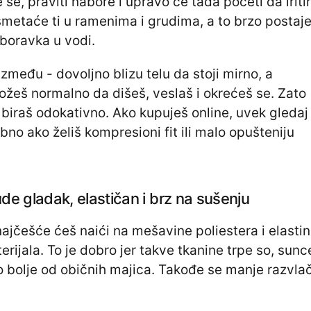
se, praviti nabore i upravo će tada početi da iriti
smetaće ti u ramenima i grudima, a to brzo postaj
boravka u vodi.
zmeđu - dovoljno blizu telu da stoji mirno, a
žeš normalno da dišeš, veslaš i okrećeš se. Zato
ji biraš odokativno. Ako kupuješ online, uvek gledaj
bno ako želiš kompresioni fit ili malo opušteniju
ude gladak, elastičan i brz na sušenju
ajčešće ćeš naići na mešavine poliestera i elasti
terijala. To je dobro jer takve tkanine trpe so, sunce
 bolje od običnih majica. Takođe se manje razvlač