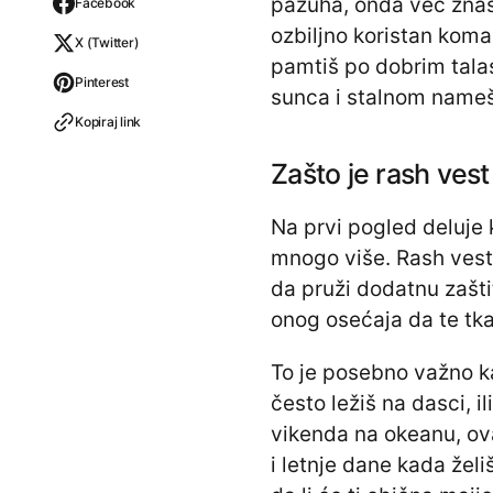
pazuha, onda već znaš 
Facebook
ozbiljno koristan koma
X (Twitter)
pamtiš po dobrim talas
Pinterest
sunca i stalnom nameš
Kopiraj link
Zašto je rash vest 
Na prvi pogled deluje 
mnogo više. Rash vest 
da pruži dodatnu zašti
onog osećaja da te tka
To je posebno važno k
često ležiš na dasci, i
vikenda na okeanu, ova
i letnje dane kada žel