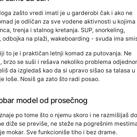
zloga zašto vredi imati je u garderobi čak i ako ne
omad je odličan za sve vodene aktivnosti u kojima
ca, trenja i stalnog kretanja. SUP, snorkeling,
, odbojka na plaži, wakeboarding - svuda ima smis
i to je i praktičan letnji komad za putovanja. Ne
brzo se suši i rešava nekoliko problema odjedno
eliš da izgledaš kao da si upravo sišao sa talasa u
ije loše. Nosiš ga zato što radi posao.
 dobar model od prosečnog
naje po tome što o njemu skoro i ne razmišljaš d
 ne diže se previše, ne steže na pogrešnim mestima
je mokar. Sve funkcioniše tiho i bez drame.