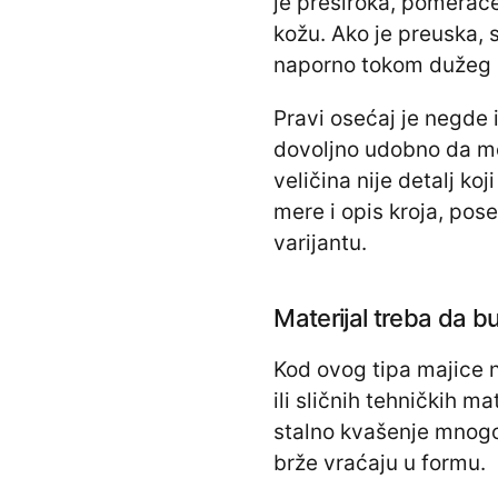
je preširoka, pomeraće 
kožu. Ako je preuska, 
naporno tokom dužeg 
Pravi osećaj je negde i
dovoljno udobno da mo
veličina nije detalj ko
mere i opis kroja, pose
varijantu.
Materijal treba da b
Kod ovog tipa majice n
ili sličnih tehničkih ma
stalno kvašenje mnogo
brže vraćaju u formu.