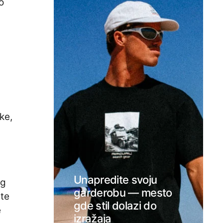
o
ke,
Unapredite svoju
og
garderobu — mesto
ite
gde stil dolazi do
e
izražaja