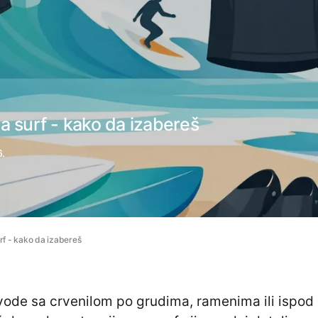
a surf - kako da izabereš
6.
rf - kako da izabereš
 vode sa crvenilom po grudima, ramenima ili ispod