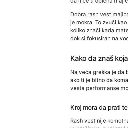
da li će ti obična maji
Dobra rash vest majica 
je mokra. To zvuči kao
koliko znači kada mater
dok si fokusiran na vo
Kako da znaš koja
Najveća greška je da 
ako ti je bitno da koma
vesta performanse mora
Kroj mora da prati te
Rash vest nije komotn