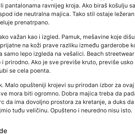
i pantalonama ravnijeg kroja. Ako biraš košulju s
spod ide neutralna majica. Tako stil ostaje ležeran 
eluje prenatrpano.
nako važan kao i izgled. Pamuk, mešavine koje dišu
e prijatne na koži prave razliku između garderobe k
ja samo lepo izgleda na vešalici. Beach streetwear
 i prirodno. Ako je sve previše kruto, previše usko i
gubi se cela poenta.
. Malo opušteniji krojevi su prirodan izbor za ovaj
da sve mora biti ogromno. Dobra majica treba da pad
c da ima dovoljno prostora za kretanje, a duks da
jmio tuđu veličinu. Opušteno i neuredno nisu isto.
ade