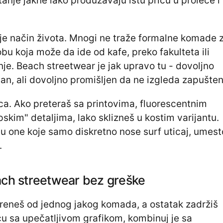
tanje jakne lako produžavaju istu priču u proleće i
 je način života. Mnogi ne traže formalne komade 
bu koja može da ide od kafe, preko fakulteta ili
nje. Beach streetwear je jak upravo tu - dovoljno
n, ali dovoljno promišljen da ne izgleda zapušten
ca. Ako preteraš sa printovima, fluorescentnim
pskim" detaljima, lako sklizneš u kostim varijantu.
u one koje samo diskretno nose surf uticaj, umest
.
ach streetwear bez greške
 kreneš od jednog jakog komada, a ostatak zadržiš
cu sa upečatljivom grafikom, kombinuj je sa