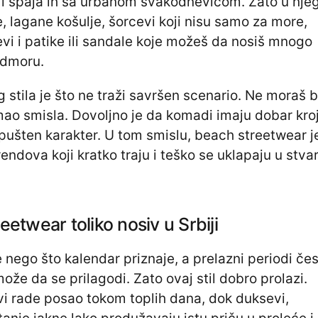
re i spaja ih sa urbanom svakodnevicom. Zato u nje
, lagane košulje, šorcevi koji nisu samo za more,
evi i patike ili sandale koje možeš da nosiš mnogo
odmoru.
stila je što ne traži savršen scenario. Ne moraš bi
imao smisla. Dovoljno je da komadi imaju dobar kroj
 opušten karakter. U tom smislu, beach streetwear j
endova koji kratko traju i teško se uklapaju u stva
eetwear toliko nosiv u Srbiji
e nego što kalendar priznaje, a prelazni periodi če
ože da se prilagodi. Zato ovaj stil dobro prolazi.
vi rade posao tokom toplih dana, dok duksevi,