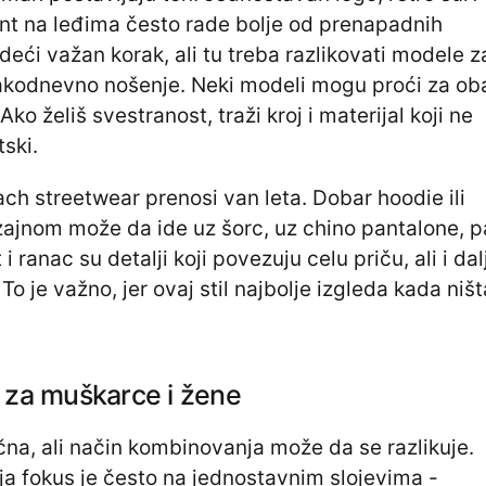
print na leđima često rade bolje od prenapadnih
deći važan korak, ali tu treba razlikovati modele z
akodnevno nošenje. Neki modeli mogu proći za ob
 Ako želiš svestranost, traži kroj i materijal koji ne
tski.
ch streetwear prenosi van leta. Dobar hoodie ili
zajnom može da ide uz šorc, uz chino pantalone, p
i ranac su detalji koji povezuju celu priču, ali i dal
To je važno, jer ovaj stil najbolje izgleda kada ništ
 za muškarce i žene
čna, ali način kombinovanja može da se razlikuje.
a fokus je često na jednostavnim slojevima -