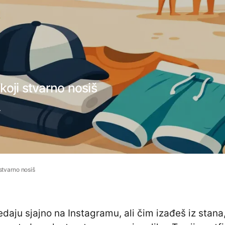
oji stvarno nosiš
.
stvarno nosiš
daju sjajno na Instagramu, ali čim izađeš iz stana