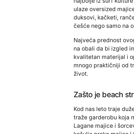
najbolje iz surf kultu
ulaze oversized majice
duksovi, kačketi, ranč
češće nego samo na 
Najveća prednost ovog 
na obali da bi izgled 
kvalitetan materijal i
mnogo praktičniji od tr
život.
Zašto je beach str
Kod nas leto traje duž
traže garderobu koja m
Lagane majice i šorce