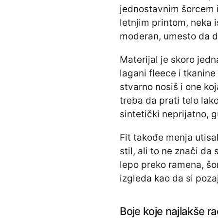
jednostavnim šorcem il
letnjim printom, neka i
moderan, umesto da d
Materijal je skoro jed
lagani fleece i tkanin
stvarno nosiš i one ko
treba da prati telo lako
sintetički neprijatno, 
Fit takođe menja utisak
stil, ali to ne znači 
lepo preko ramena, šor
izgleda kao da si poza
Boje koje najlakše r