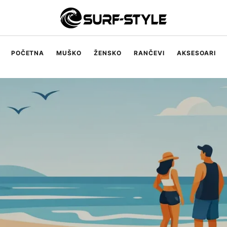
POČETNA
MUŠKO
ŽENSKO
RANČEVI
AKSESOARI
Muške majice
Muški šorcevi
Muški džemperi