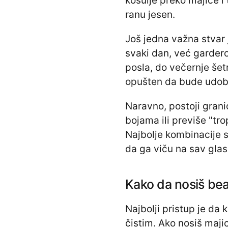
košulje preko majice i 
ranu jesen.
Još jedna važna stvar
svaki dan, već gardero
posla, do večernje šet
opušten da bude udoba
Naravno, postoji grani
bojama ili previše "tro
Najbolje kombinacije s
da ga viču na sav glas
Kako da nosiš be
Najbolji pristup je da
čistim. Ako nosiš maji