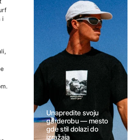
t
urf
 i
li,
je
om.
Unapredite svoju
garderobu — mesto
gde stil dolazi do
izražaja