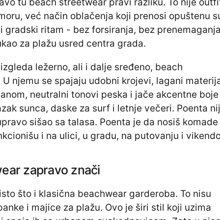
vo tu beach streetwear pravi razliku. To nije outfi
moru, već način oblačenja koji prenosi opuštenu s
 gradski ritam - bez forsiranja, bez prenemaganja
ukao za plažu usred centra grada.
ji izgleda ležerno, ali i dalje sređeno, beach
 U njemu se spajaju udobni krojevi, lagani materija
eanom, neutralni tonovi peska i jače akcentne boje
zak sunca, daske za surf i letnje večeri. Poenta ni
upravo sišao sa talasa. Poenta je da nosiš komade
unkcionišu i na ulici, u gradu, na putovanju i vikend
wear zapravo znači
isto što i klasična beachwear garderoba. To nisu
nke i majice za plažu. Ovo je širi stil koji uzima