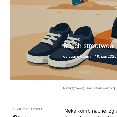
Beach streetwear k
od strane
Admin
19. мај 2026
Nazad
News
Beach streetwear koji 
SHARE THIS ARTICLE
Neke kombinacije izgle