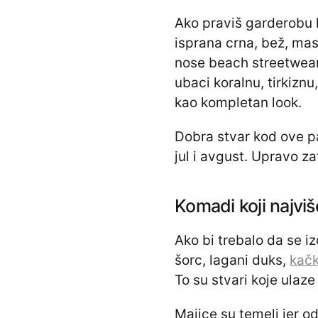
Ako praviš garderobu 
isprana crna, bež, mas
nose beach streetwear 
ubaci koralnu, tirkiznu
kao kompletan look.
Dobra stvar kod ove pa
jul i avgust. Upravo z
Komadi koji najviš
Ako bi trebalo da se i
šorc, lagani duks,
kačk
To su stvari koje ulaze
Majice su temelj jer o