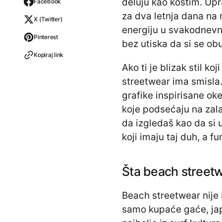
deluju kao kostim. Upra
Facebook
za dva letnja dana na 
X (Twitter)
energiju u svakodnevni
Pinterest
bez utiska da si se ob
Kopiraj link
Ako ti je blizak stil ko
streetwear ima smisla.
grafike inspirisane ok
koje podsećaju na zala
da izgledaš kao da si 
koji imaju taj duh, a f
Šta beach street
Beach streetwear nije 
samo kupaće gaće, japa