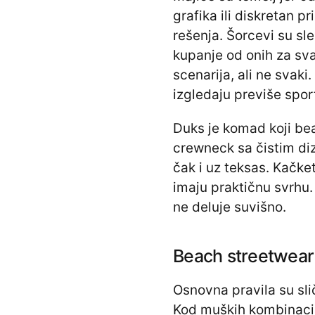
grafika ili diskretan 
rešenja. Šorcevi su sle
kupanje od onih za sv
scenarija, ali ne svaki.
izgledaju previše spor
Duks je komad koji bea
crewneck sa čistim di
čak i uz teksas. Kačket 
imaju praktičnu svrhu. 
ne deluje suvišno.
Beach streetwear
Osnovna pravila su sli
Kod muških kombinacij