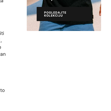
ga
POGLEDAJTE
KOLEKCIJU
POGLEDAJTE
KOLEKCIJU
ti
,
e
ran
sto