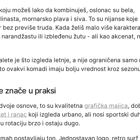
koju možeš lako da kombinuješ, oslonac su bela,
linasta, mornarsko plava i siva. To su nijanse koje
bez previše truda. Kada želiš malo više karaktera
, narandžastu ili izbleđenu žutu - ali kao akcenat, 
lete je što izgleda letnje, a nije ograničena samo
ato ovakvi komadi imaju bolju vrednost kroz sezonu
e znače u praksi
zdvoje osnove, to su kvalitetna
grafička majica
, do
et i ranac
koji izgleda urbano, ali nosi sportski duh
 u rotaciju brzo i ostaju dugo.
dmah postavljaju ton. Jednostavan logo, retro surf