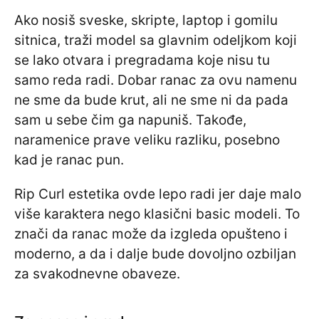
Ako nosiš sveske, skripte, laptop i gomilu
sitnica, traži model sa glavnim odeljkom koji
se lako otvara i pregradama koje nisu tu
samo reda radi. Dobar ranac za ovu namenu
ne sme da bude krut, ali ne sme ni da pada
sam u sebe čim ga napuniš. Takođe,
naramenice prave veliku razliku, posebno
kad je ranac pun.
Rip Curl estetika ovde lepo radi jer daje malo
više karaktera nego klasični basic modeli. To
znači da ranac može da izgleda opušteno i
moderno, a da i dalje bude dovoljno ozbiljan
za svakodnevne obaveze.