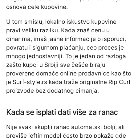
osnova cele kupovine.
U tom smislu, lokalno iskustvo kupovine
pravi veliku razliku. Kada znaš cenu u
dinarima, imaš jasne informacije o isporuci,
povratu i sigurnom plaćanju, ceo proces je
mnogo jednostavniji. To je jedan od razloga
zašto kupci u Srbiji sve češće biraju
proverene domaće online prodavnice kao što
je Surf-style.rs kada traže originalne Rip Curl
proizvode bez dodatnog cimanja.
Kada se isplati dati više za ranac
Nije svaki skuplji ranac automatski bolji, ali
previše jeftin model često brzo pokaže gde