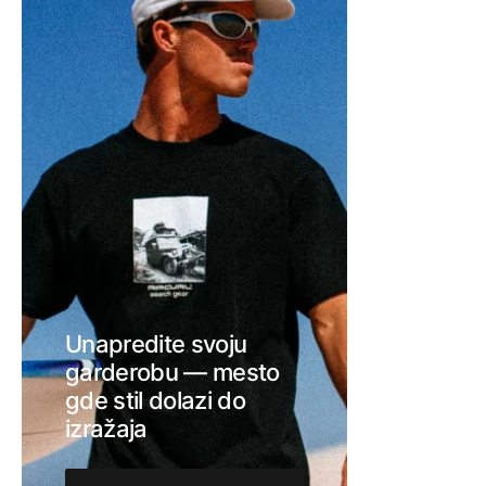
Unapredite svoju
garderobu — mesto
gde stil dolazi do
izražaja