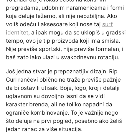
pregradama, udobnim naramenicama i formi
koja deluje ležerno, ali nije neozbiljna. Ako
voliš odeću i aksesoare koji nose taj
surf
identitet
, a ipak mogu da se uklopiš u gradski
tempo, ovo je tip proizvoda koji ima smisla.
Nije previše sportski, nije previše formalan, i
baš zato lako ulazi u svakodnevnu rotaciju.
Još jedna stvar je prepoznatljiv dizajn. Rip
Curl rančevi obično ne traže previše pažnje
da bi ostavili utisak. Boje, logo, kroj i detalji
uglavnom su dovoljno jasni da se vidi
karakter brenda, ali ne toliko napadni da
ograniče kombinovanje. To je važnije nego
što deluje na prvi pogled, posebno ako želiš
jedan ranac za više situacija.