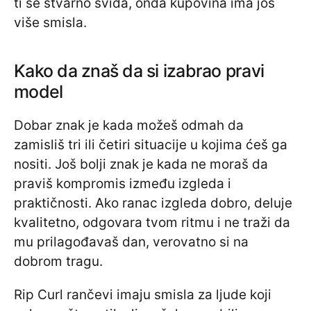
ti se stvarno sviđa, onda kupovina ima još
više smisla.
Kako da znaš da si izabrao pravi
model
Dobar znak je kada možeš odmah da
zamisliš tri ili četiri situacije u kojima ćeš ga
nositi. Još bolji znak je kada ne moraš da
praviš kompromis između izgleda i
praktičnosti. Ako ranac izgleda dobro, deluje
kvalitetno, odgovara tvom ritmu i ne traži da
mu prilagođavaš dan, verovatno si na
dobrom tragu.
Rip Curl rančevi imaju smisla za ljude koji