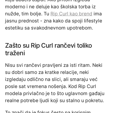
moderno i ne deluje kao školska torba iz
nužde, tim bolje. Tu
Rip Curl kao brend
ima
jasnu prednost - zna kako da spoji lifestyle
estetiku sa svakodnevnom upotrebom.
Zašto su Rip Curl rančevi toliko
traženi
Nisu svi rančevi pravljeni za isti ritam. Neki
su dobri samo za kratke relacije, neki
izgledaju odlično na slici, ali smaraju već
posle sat vremena nošenja. Kod Rip Curl
modela privlačno je to što uglavnom gađaju
realne potrebe ljudi koji su stalno u pokretu.
To znači da je fokus često na korisnim