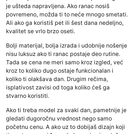
je ušteda napravljena. Ako ranac nosiš
povremeno, možda ti to neće mnogo smetati.
Ali ako ga koristiš pet ili šest dana nedeljno,
kvalitet se vrlo brzo oseti.
Bolji materijal, bolja izrada i udobnije nošenje
nisu luksuz ako ti ranac postaje deo rutine.
Tada se cena ne meri samo kroz izgled, već
kroz to koliko dugo ostaje funkcionalan i
koliko ti olakšava dan. Drugim rečima,
isplativost zavisi od toga koliko ćeš ga
stvarno koristiti.
Ako ti treba model za svaki dan, pametnije je
gledati dugoročnu vrednost nego samo
početnu cenu. A ako uz to dobijaš dizajn koji