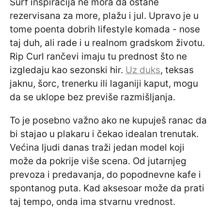
Surf inspiracija ne mora da ostane
rezervisana za more, plažu i jul. Upravo je u
tome poenta dobrih lifestyle komada - nose
taj duh, ali rade i u realnom gradskom životu.
Rip Curl rančevi imaju tu prednost što ne
izgledaju kao sezonski hir.
Uz duks
, teksas
jaknu, šorc, trenerku ili laganiji kaput, mogu
da se uklope bez previše razmišljanja.
To je posebno važno ako ne kupuješ ranac da
bi stajao u plakaru i čekao idealan trenutak.
Većina ljudi danas traži jedan model koji
može da pokrije više scena. Od jutarnjeg
prevoza i predavanja, do popodnevne kafe i
spontanog puta. Kad aksesoar može da prati
taj tempo, onda ima stvarnu vrednost.