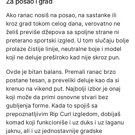
Za posao i grad
Ako ranac nosiš na posao, na sastanke ili
kroz grad tokom celog dana, verovatno ne
želiš previše džepova sa spoljne strane ni
preterano sportski izgled. U tom slučaju bolje
prolaze čistije linije, neutralne boje i model
koji ne deluje preširoko kad nije skroz pun.
Ovde je bitan balans. Premali ranac brzo
postane tesan, a preveliki deluje kao da si
krenuo na vikend put. Najbolji izbor je onaj
koji može da primi osnovne stvari bez
gubljenja forme. Kada to spojiš sa
prepoznatljivim Rip Curl izgledom, dobijaš
komad koji funkcioniše i uz duks i uz laganu
jaknu, ali i uz jednostavnije gradske