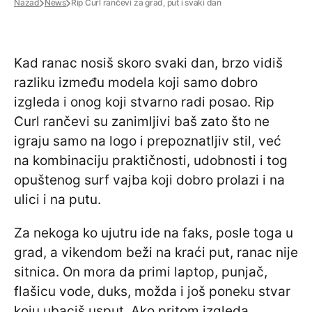
Nazad
News
Rip Curl rančevi za grad, put i svaki dan
Kad ranac nosiš skoro svaki dan, brzo vidiš
razliku između modela koji samo dobro
izgleda i onog koji stvarno radi posao. Rip
Curl rančevi su zanimljivi baš zato što ne
igraju samo na logo i prepoznatljiv stil, već
na kombinaciju praktičnosti, udobnosti i tog
opuštenog surf vajba koji dobro prolazi i na
ulici i na putu.
Za nekoga ko ujutru ide na faks, posle toga u
grad, a vikendom beži na kraći put, ranac nije
sitnica. On mora da primi laptop, punjač,
flašicu vode, duks, možda i još poneku stvar
koju ubaciš usput. Ako pritom izgleda