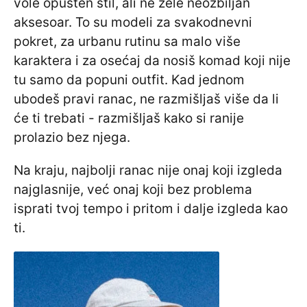
vole opušten stil, ali ne žele neozbiljan
aksesoar. To su modeli za svakodnevni
pokret, za urbanu rutinu sa malo više
karaktera i za osećaj da nosiš komad koji nije
tu samo da popuni outfit. Kad jednom
ubodeš pravi ranac, ne razmišljaš više da li
će ti trebati - razmišljaš kako si ranije
prolazio bez njega.
Na kraju, najbolji ranac nije onaj koji izgleda
najglasnije, već onaj koji bez problema
isprati tvoj tempo i pritom i dalje izgleda kao
ti.