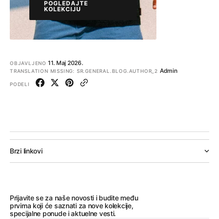
POGLEDAJTE
KOLEKCIJU
POGLEDAJTE
KOLEKCIJU
11. Мај 2026.
OBJAVLJENO
Admin
TRANSLATION MISSING: SR.GENERAL.BLOG.AUTHOR_2
PODELI
Brzi linkovi
Prijavite se za naše novosti i budite među
prvima koji će saznati za nove kolekcije,
specijalne ponude i aktuelne vesti.