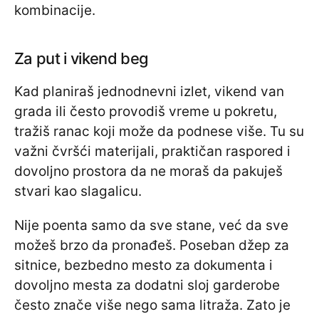
kombinacije.
Za put i vikend beg
Kad planiraš jednodnevni izlet, vikend van
grada ili često provodiš vreme u pokretu,
tražiš ranac koji može da podnese više. Tu su
važni čvršći materijali, praktičan raspored i
dovoljno prostora da ne moraš da pakuješ
stvari kao slagalicu.
Nije poenta samo da sve stane, već da sve
možeš brzo da pronađeš. Poseban džep za
sitnice, bezbedno mesto za dokumenta i
dovoljno mesta za dodatni sloj garderobe
često znače više nego sama litraža. Zato je