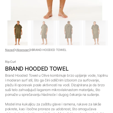
Nazad
Aksesoari
BRAND HOODED TOWEL
Rip Curl
BRAND HOODED TOWEL
Brand Hooded Towel u Olive kombinuje brzo upijanje vode, toplinu
i moderan surf stil, što ga čini odličnim izborom za surfovanje,
plažu ili oporavak posle aktivnosti na vodi. Dizajnirana je da brzo
suši telo zahvaljujući laganom mikrovlaknastom materijalu, što
pomaže u sprečavanju hladnoće i dugog čekanja na sušenje.
Model ima kukuljicu za zaštitu glave i ramena, rukave za lakše
pokrete, kao i bočne proreze za udobnost, što omogućava