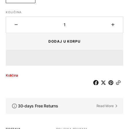
RASPRODATA
ILI
KOLIČINA
NEDOSTUPNA
Količina
Količin
DODAJ U KORPU
Količina
30-days Free Returns
Read More
DOSTAVA
POLITIKA POVRATA