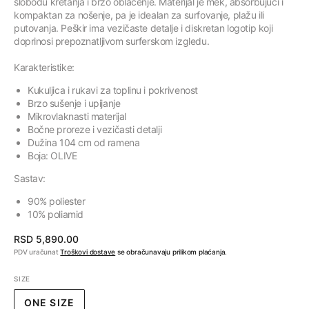
slobodu kretanja i brzo oblačenje. Materijal je mek, absorbujući i
kompaktan za nošenje, pa je idealan za surfovanje, plažu ili
putovanja. Peškir ima vezičaste detalje i diskretan logotip koji
doprinosi prepoznatljivom surferskom izgledu.
Karakteristike:
Kukuljica i rukavi za toplinu i pokrivenost
Brzo sušenje i upijanje
Mikrovlaknasti materijal
Bočne proreze i vezičasti detalji
Dužina 104 cm od ramena
Boja: OLIVE
Sastav:
90% poliester
10% poliamid
Regularna
RSD 5,890.00
cena
PDV uračunat
Troškovi dostave
se obračunavaju prilikom plaćanja.
SIZE
ONE SIZE
VARIJANTA