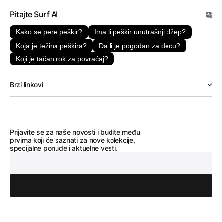
Pitajte Surf AI
Kako se pere peškir?
Ima li peškir unutrašnji džep?
Koja je težina peškira?
Da li je pogodan za decu?
Koji je tačan rok za povraćaj?
Brzi linkovi
Prijavite se za naše novosti i budite među
prvima koji će saznati za nove kolekcije,
specijalne ponude i aktuelne vesti.