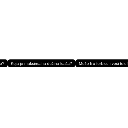
ce?
Koja je maksimalna dužina kaiša?
Može li u torbicu i veći tele