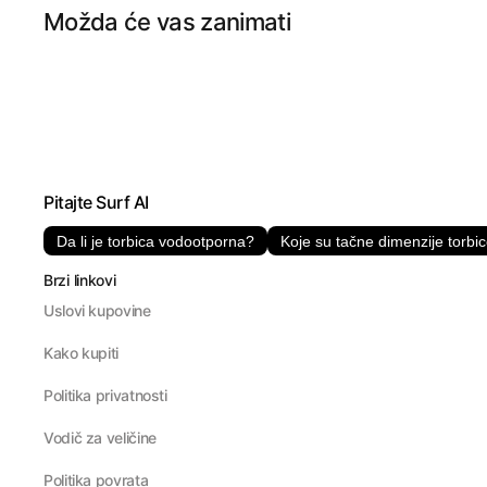
Možda će vas zanimati
Pitajte Surf AI
Da li je torbica vodootporna?
Koje su tačne dimenzije torbi
Brzi linkovi
Uslovi kupovine
Kako kupiti
Politika privatnosti
Vodič za veličine
Politika povrata