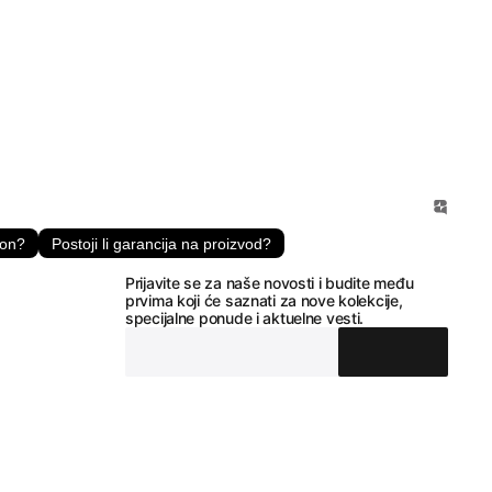
fon?
Postoji li garancija na proizvod?
Prijavite se za naše novosti i budite među
prvima koji će saznati za nove kolekcije,
specijalne ponude i aktuelne vesti.