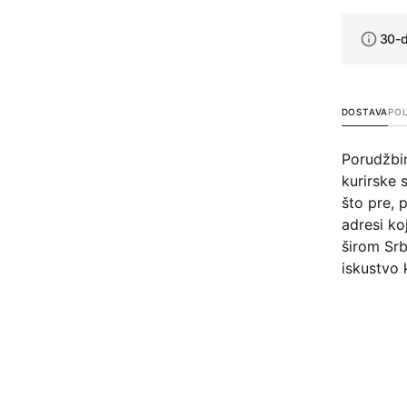
30-d
DOSTAVA
POL
Porudžbi
kurirske 
što pre, 
adresi ko
širom Srb
iskustvo 