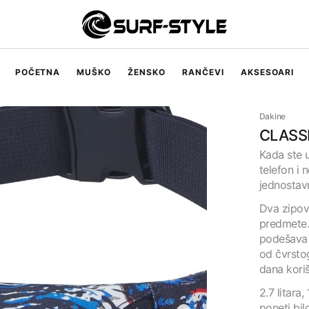
POČETNA
MUŠKO
ŽENSKO
RANČEVI
AKSESOARI
Muške majice
Dakine
Muški šorcevi
CLASSI
Kada ste 
Muški džemperi
telefon i 
jednostav
Dva zipov
predmete. 
podešava d
od čvrsto
dana koriš
2.7 litara
poneti bil