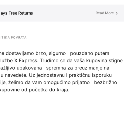
ays Free Returns
Read More
ITIKA POVRATA
ne dostavljamo brzo, sigurno i pouzdano putem
službe X Express. Trudimo se da vaša kupovina stigne
pažljivo upakovana i spremna za preuzimanje na
ju navedete. Uz jednostavnu i praktičnu isporuku
ije, želimo da vam omogućimo prijatno i bezbrižno
kupovine od početka do kraja.