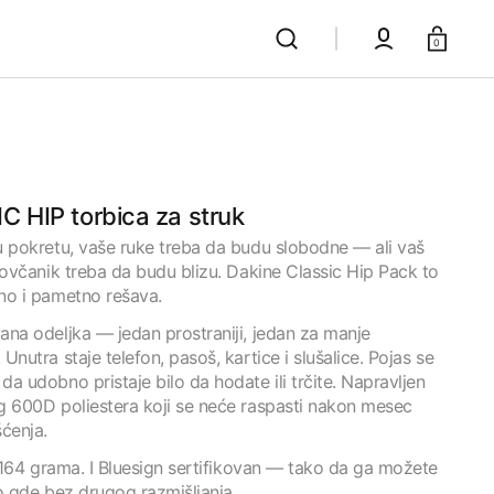
Korpa
0
C HIP torbica za struk
u pokretu, vaše ruke treba da budu slobodne — ali vaš
novčanik treba da budu blizu. Dakine Classic Hip Pack to
no i pametno rešava.
ana odeljka — jedan prostraniji, jedan za manje
Unutra staje telefon, pasoš, kartice i slušalice. Pojas se
a udobno pristaje bilo da hodate ili trčite. Napravljen
g 600D poliestera koji se neće raspasti nakon mesec
ćenja.
, 164 grama. I Bluesign sertifikovan — tako da ga možete
o gde bez drugog razmišljanja.