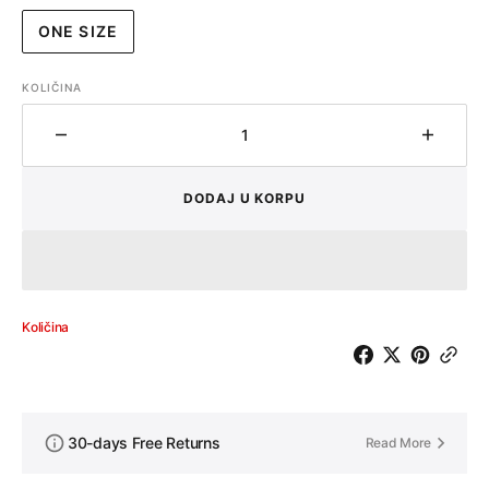
popustom
ONE SIZE
VARIJANTA
RASPRODATA
ILI
KOLIČINA
NEDOSTUPNA
Količina
Količin
DODAJ U KORPU
Količina
30-days Free Returns
Read More