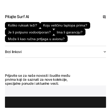
Pitajte Surf AI
Koliko ruksak teži?
Koju veličinu laptopa prima?
Je li potpuno vodootporan?
Ima li garanciju?
Može li kao ručna prtljaga u avionu?
Brzi linkovi
Prijavite se za naše novosti i budite među
prvima koji će saznati za nove kolekcije,
specijalne ponude i aktuelne vesti.