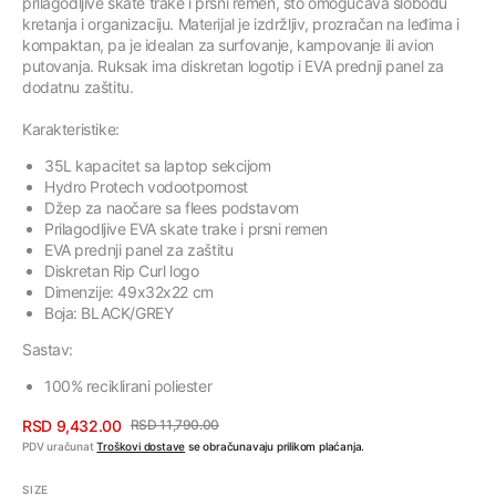
prilagodljive skate trake i prsni remen, što omogućava slobodu
kretanja i organizaciju. Materijal je izdržljiv, prozračan na leđima i
kompaktan, pa je idealan za surfovanje, kampovanje ili avion
putovanja. Ruksak ima diskretan logotip i EVA prednji panel za
dodatnu zaštitu.
Karakteristike:
35L kapacitet sa laptop sekcijom
Hydro Protech vodootpornost
Džep za naočare sa flees podstavom
Prilagodljive EVA skate trake i prsni remen
EVA prednji panel za zaštitu
Diskretan Rip Curl logo
Dimenzije: 49x32x22 cm
Boja: BLACK/GREY
Sastav:
100% reciklirani poliester
RSD 9,432.00
RSD 11,790.00
Cena
Regularna
PDV uračunat
Troškovi dostave
se obračunavaju prilikom plaćanja.
sa
cena
SIZE