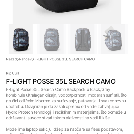
Nazad
Rančevi
F-LIGHT POSSE 35L SEARCH CAMO
Rip Curl
F-LIGHT POSSE 35L SEARCH CAMO
F-Light Posse 35L Search Camo Backpack u Black/Grey
kombinuje ultralagan dizajn, vodootpornost i moderan surf stil, što
ga čini odličnim izborom za surfovanje, putovanja ili svakodnevnu
upotrebu. Dizajniran je da zaštiti opremu od vode zahvaljujući
Hydro Protech tehnologiji i recikliranim materijalima, što pomaže u
održavanju suvoće stvari tokom aktivnosti na vodi ili kiše.
Model ima laptop sekciju, džep za naočare sa flees podstavom,