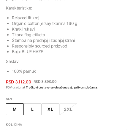
Karakteristike:
Relaxed
fit
kroj
Organic
cotton
jersey
tkanina
160
g
Kratki
rukavi
Tkana
flag
etiketa
Štampa
na
prednjoj
i
zadnjoj
strani
Responsibly
sourced
proizvod
Boja:
BLUE
HAZE
Sastav:
100%
pamuk
RSD 3,112.00
RSD 3,890.00
Cena
Regularna
PDV uračunat
Troškovi dostave
se obračunavaju prilikom plaćanja.
sa
cena
SIZE
popustom
M
L
XL
2XL
VARIJANTA
VARIJANTA
VARIJANTA
VARIJANTA
RASPRODATA
RASPRODATA
RASPRODATA
RASPRODATA
ILI
ILI
ILI
ILI
KOLIČINA
NEDOSTUPNA
NEDOSTUPNA
NEDOSTUPNA
NEDOSTUPNA