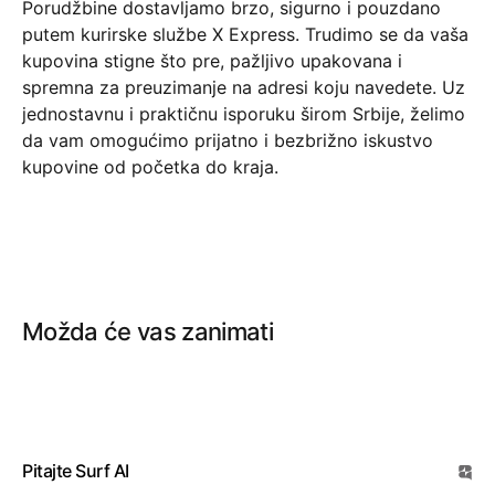
Porudžbine dostavljamo brzo, sigurno i pouzdano
putem kurirske službe X Express. Trudimo se da vaša
kupovina stigne što pre, pažljivo upakovana i
spremna za preuzimanje na adresi koju navedete. Uz
jednostavnu i praktičnu isporuku širom Srbije, želimo
da vam omogućimo prijatno i bezbrižno iskustvo
kupovine od početka do kraja.
Možda će vas zanimati
Pitajte Surf AI