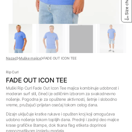
Size chart
Nazad
Muške majice
FADE OUT ICON TEE
Rip Curl
FADE OUT ICON TEE
Muški
Rip
Curl
Fade
Out
Icon
Tee
majica
kombinuje
udobnost
i
moderan
surf
stil,
čineći
je
odličnim
izborom
za
svakodnevno
nošenje.
Pogodna
je
za
opuštene
aktivnosti,
šetnje
i
slobodno
vreme,
pružajući
prijatan
osećaj
tokom
celog
dana.
Dizajn
uključuje
kratke
rukave
i
opušten
kroj
koji
omogućava
udobno
nošenje
tokom
toplijih
dana.
Prednji
i
zadnji
deo
majice
krase
grafičke
štampe,
dok
tkana
flag
etiketa
doprinosi
prepoznatljivom
izgledu
modela.