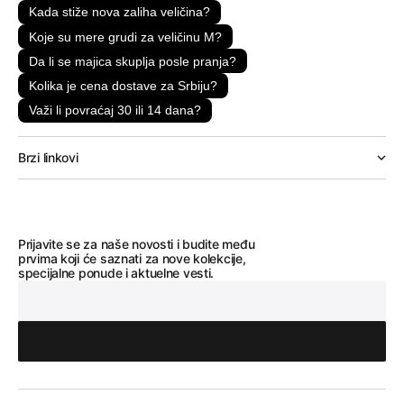
Kada stiže nova zaliha veličina?
Koje su mere grudi za veličinu M?
Da li se majica skuplja posle pranja?
Kolika je cena dostave za Srbiju?
Važi li povraćaj 30 ili 14 dana?
Brzi linkovi
Prijavite se za naše novosti i budite među
prvima koji će saznati za nove kolekcije,
specijalne ponude i aktuelne vesti.