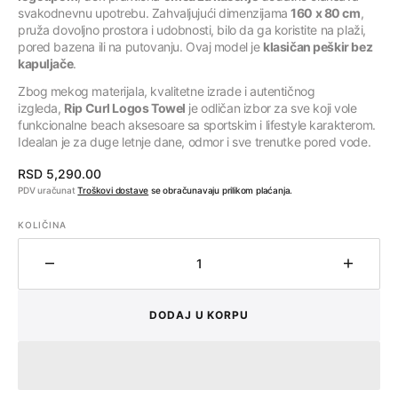
svakodnevnu upotrebu. Zahvaljujući dimenzijama
160 x 80 cm
,
pruža dovoljno prostora i udobnosti, bilo da ga koristite na plaži,
pored bazena ili na putovanju. Ovaj model je
klasičan peškir bez
kapuljače
.
Zbog mekog materijala, kvalitetne izrade i autentičnog
izgleda,
Rip Curl Logos Towel
je odličan izbor za sve koji vole
funkcionalne beach aksesoare sa sportskim i lifestyle karakterom.
Idealan je za duge letnje dane, odmor i sve trenutke pored vode.
Regularna
RSD 5,290.00
cena
PDV uračunat
Troškovi dostave
se obračunavaju prilikom plaćanja.
KOLIČINA
Količina
Količin
DODAJ U KORPU