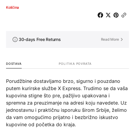
Količina
30-days Free Returns
Read More
DOSTAVA
POLITIKA POVRATA
Porudžbine dostavljamo brzo, sigurno i pouzdano
putem kurirske službe X Express. Trudimo se da vaša
kupovina stigne što pre, pažljivo upakovana i
spremna za preuzimanje na adresi koju navedete. Uz
jednostavnu i praktičnu isporuku širom Srbije, želimo
da vam omogućimo prijatno i bezbrižno iskustvo
kupovine od početka do kraja.