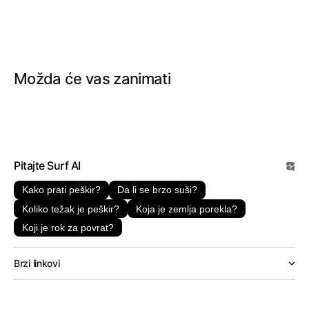
Možda će vas zanimati
Pitajte Surf AI
Kako prati peškir?
Da li se brzo suši?
Koliko težak je peškir?
Koja je zemlja porekla?
Koji je rok za povrat?
Brzi linkovi