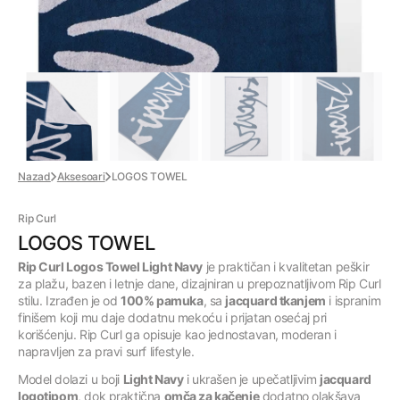
Nazad
Aksesoari
LOGOS TOWEL
Rip Curl
LOGOS TOWEL
Rip Curl Logos Towel Light Navy
je praktičan i kvalitetan peškir
za plažu, bazen i letnje dane, dizajniran u prepoznatljivom Rip Curl
stilu. Izrađen je od
100% pamuka
, sa
jacquard tkanjem
i ispranim
finišem koji mu daje dodatnu mekoću i prijatan osećaj pri
korišćenju. Rip Curl ga opisuje kao jednostavan, moderan i
napravljen za pravi surf lifestyle.
Model dolazi u boji
Light Navy
i ukrašen je upečatljivim
jacquard
logotipom
, dok praktična
omča za kačenje
dodatno olakšava