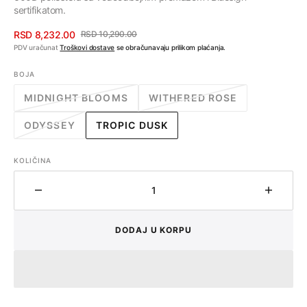
sertifikatom.
RSD 8,232.00
RSD 10,290.00
Cena
Regularna
PDV uračunat
Troškovi dostave
se obračunavaju prilikom plaćanja.
sa
cena
BOJA
popustom
MIDNIGHT BLOOMS
WITHERED ROSE
VARIJANTA
VARIJANTA
RASPRODATA
RASPRODATA
ODYSSEY
TROPIC DUSK
ILI
ILI
VARIJANTA
VARIJANTA
NEDOSTUPNA
NEDOSTUPNA
RASPRODATA
RASPRODATA
ILI
ILI
KOLIČINA
NEDOSTUPNA
NEDOSTUPNA
Količina
Količin
DODAJ U KORPU