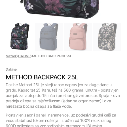
Nazad
DAKINE
METHOD BACKPACK 25L
Dakine
METHOD BACKPACK 25L
Dakine Method 25L je skejt ranac napravljen za duge dane u
gradu. Kapacitet 25 litara, težina 580 grama. Unutra - postavljen
odeljak za laptop do 15 inča i prostran glavni prostor. Spolja - dva
prednja džepa sa rajsferšlusom (jedan sa organizerom) i dva
mrežasta bočna džepa za flaše vode.
Postavljen zadnji panel i naramenice, uz podesivi grudni kaiš za
veću stabilnost tokom nošenja. Izrađen od 100% recikliranog
600D poliestera sa vodoodbojnim premazom i Bluesign