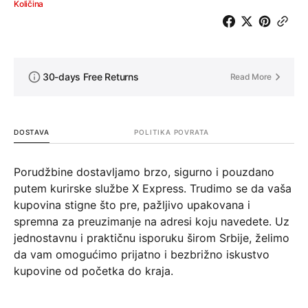
Količina
30-days Free Returns
Read More
DOSTAVA
POLITIKA POVRATA
Porudžbine dostavljamo brzo, sigurno i pouzdano
putem kurirske službe X Express. Trudimo se da vaša
kupovina stigne što pre, pažljivo upakovana i
spremna za preuzimanje na adresi koju navedete. Uz
jednostavnu i praktičnu isporuku širom Srbije, želimo
da vam omogućimo prijatno i bezbrižno iskustvo
kupovine od početka do kraja.