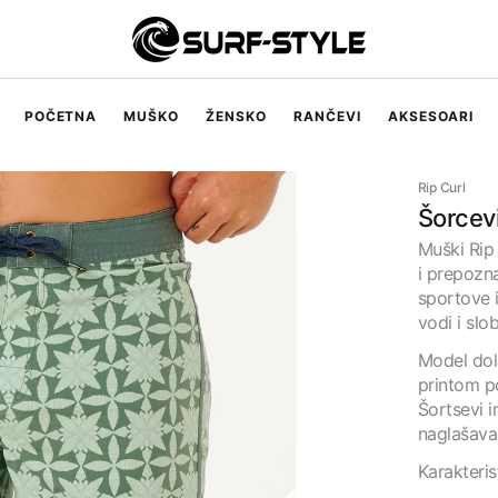
POČETNA
MUŠKO
ŽENSKO
RANČEVI
AKSESOARI
Muške majice
Rip Curl
Muški šorcevi
Šorcev
Muški Rip 
Muški džemperi
i prepozna
sportove i
vodi i sl
Model dola
printom po
Šortsevi i
naglašava 
Karakteris