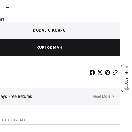
ina
Količina
art
DODAJ U KORPU
KUPI ODMAH
Size chart
ays Free Returns
Read More
ITIKA POVRATA