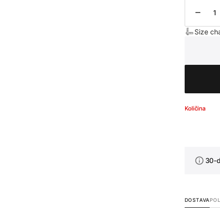
Količ
Size ch
Količina
30-d
DOSTAVA
POL