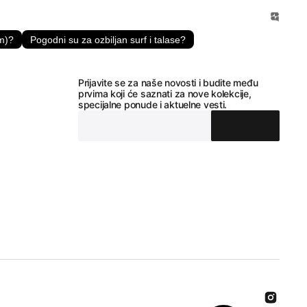
am)?
Pogodni su za ozbiljan surf i talase?
Prijavite se za naše novosti i budite među
prvima koji će saznati za nove kolekcije,
specijalne ponude i aktuelne vesti.
Instagra