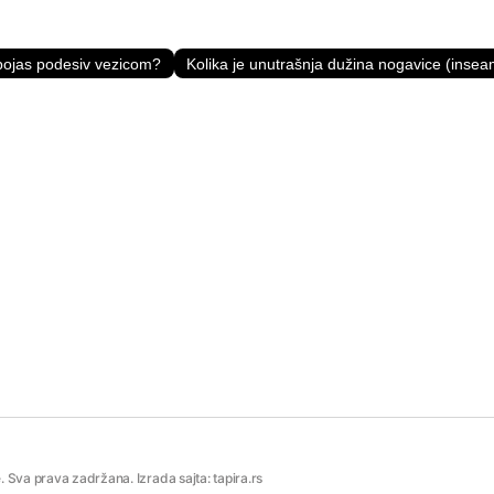
 pojas podesiv vezicom?
Kolika je unutrašnja dužina nogavice (inse
 Sva prava zadržana. Izrada sajta: tapira.rs