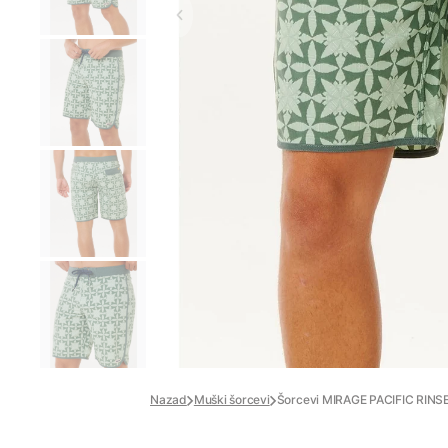
Nazad
Muški šorcevi
Šorcevi MIRAGE PACIFIC RINS