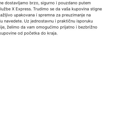
ne dostavljamo brzo, sigurno i pouzdano putem
službe X Express. Trudimo se da vaša kupovina stigne
pažljivo upakovana i spremna za preuzimanje na
ju navedete. Uz jednostavnu i praktičnu isporuku
ije, želimo da vam omogućimo prijatno i bezbrižno
kupovine od početka do kraja.