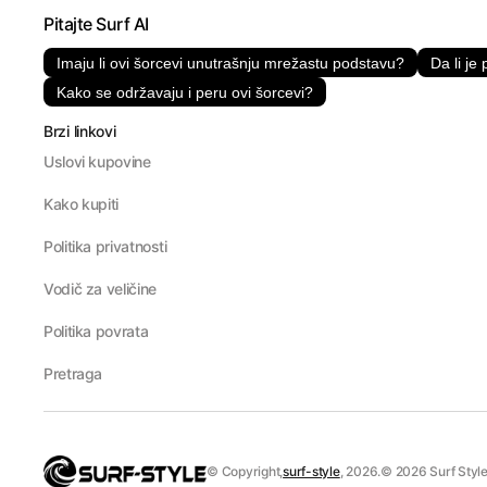
Pitajte Surf AI
Imaju li ovi šorcevi unutrašnju mrežastu podstavu?
Da li je
Kako se održavaju i peru ovi šorcevi?
Brzi linkovi
Uslovi kupovine
Kako kupiti
Politika privatnosti
Vodič za veličine
Politika povrata
Pretraga
© Copyright,
surf-style
, 2026.
© 2026 Surf Style.