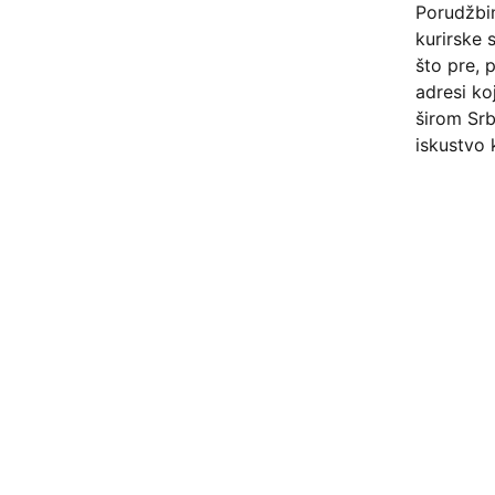
Porudžbi
kurirske 
što pre, 
adresi ko
širom Srb
iskustvo 