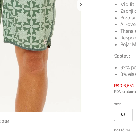
Mid fit 
Zadnji
Otvori
Brzo su
medij
1
All-ove
u
Tkana e
prikazu
galerije
Respon
Boja: 
Sastav:
92% po
8% ela
RSD 6,552
Cena
PDV uračun
sa
SIZE
popus
32
VARIJ
E GEM
RASP
ILI
KOLIČINA
NEDO