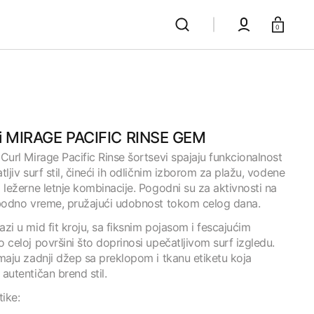
Korpa
0
i MIRAGE PACIFIC RINSE GEM
Curl Mirage Pacific Rinse šortsevi spajaju funkcionalnost
tljiv surf stil, čineći ih odličnim izborom za plažu, vodene
 ležerne letnje kombinacije. Pogodni su za aktivnosti na
obodno vreme, pružajući udobnost tokom celog dana.
zi u mid fit kroju, sa fiksnim pojasom i fescajućim
 celoj površini što doprinosi upečatljivom surf izgledu.
maju zadnji džep sa preklopom i tkanu etiketu koja
autentičan brend stil.
tike: