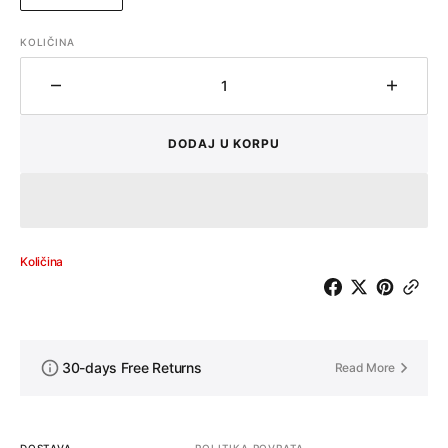
RASPRODATA
ILI
KOLIČINA
NEDOSTUPNA
Količina
Količin
DODAJ U KORPU
Količina
30-days Free Returns
Read More
DOSTAVA
POLITIKA POVRATA