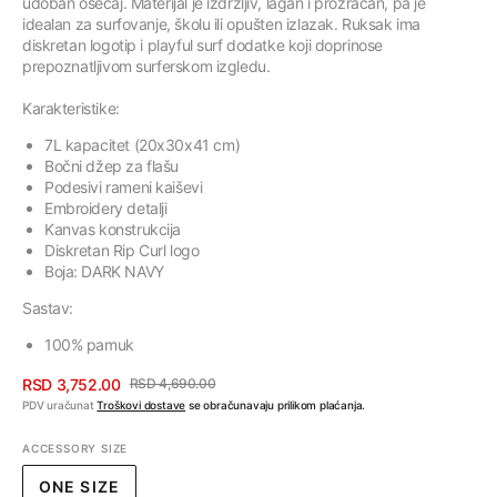
udoban osećaj. Materijal je izdržljiv, lagan i prozračan, pa je
idealan za surfovanje, školu ili opušten izlazak. Ruksak ima
diskretan logotip i playful surf dodatke koji doprinose
prepoznatljivom surferskom izgledu.
Karakteristike:
7L kapacitet (20x30x41 cm)
Bočni džep za flašu
Podesivi rameni kaiševi
Embroidery detalji
Kanvas konstrukcija
Diskretan Rip Curl logo
Boja:
DARK NAVY
Sastav:
100% pamuk
RSD 3,752.00
RSD 4,690.00
Cena
Regularna
PDV uračunat
Troškovi dostave
se obračunavaju prilikom plaćanja.
sa
cena
ACCESSORY SIZE
popustom
ONE SIZE
VARIJANTA