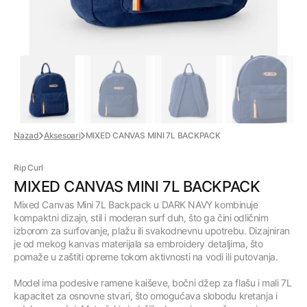
Nazad
Aksesoari
MIXED CANVAS MINI 7L BACKPACK
Rip Curl
MIXED CANVAS MINI 7L BACKPACK
Mixed Canvas Mini 7L Backpack u
DARK NAVY kombinuje
kompaktni dizajn, stil i moderan surf duh, što ga čini odličnim
izborom za surfovanje, plažu ili svakodnevnu upotrebu. Dizajniran
je od mekog kanvas materijala sa embroidery detaljima, što
pomaže u zaštiti opreme tokom aktivnosti na vodi ili putovanja.
Model ima podesive ramene kaiševe, bočni džep za flašu i mali 7L
kapacitet za osnovne stvari, što omogućava slobodu kretanja i