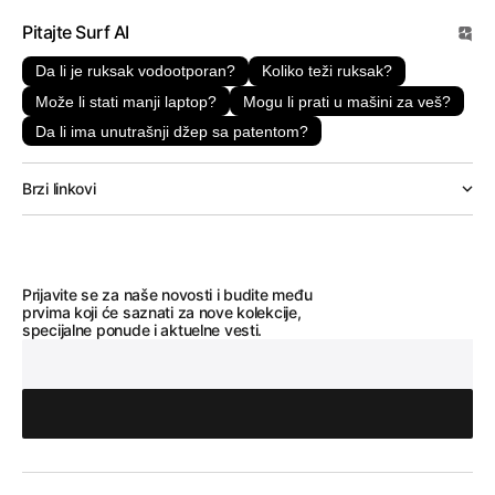
Pitajte Surf AI
Da li je ruksak vodootporan?
Koliko teži ruksak?
Može li stati manji laptop?
Mogu li prati u mašini za veš?
Da li ima unutrašnji džep sa patentom?
Brzi linkovi
Prijavite se za naše novosti i budite među
prvima koji će saznati za nove kolekcije,
specijalne ponude i aktuelne vesti.