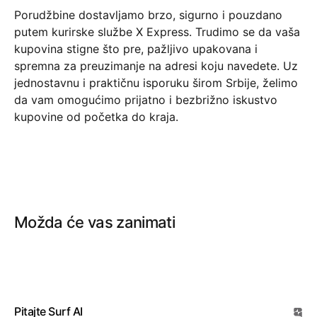
Porudžbine dostavljamo brzo, sigurno i pouzdano
putem kurirske službe X Express. Trudimo se da vaša
kupovina stigne što pre, pažljivo upakovana i
spremna za preuzimanje na adresi koju navedete. Uz
jednostavnu i praktičnu isporuku širom Srbije, želimo
da vam omogućimo prijatno i bezbrižno iskustvo
kupovine od početka do kraja.
Možda će vas zanimati
Pitajte Surf AI