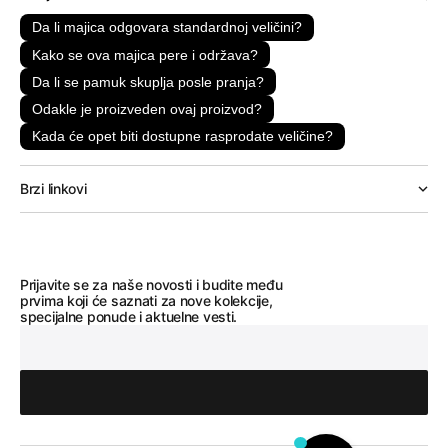
Da li majica odgovara standardnoj veličini?
Kako se ova majica pere i održava?
Da li se pamuk skuplja posle pranja?
Odakle je proizveden ovaj proizvod?
Kada će opet biti dostupne rasprodate veličine?
Brzi linkovi
Prijavite se za naše novosti i budite među
prvima koji će saznati za nove kolekcije,
specijalne ponude i aktuelne vesti.