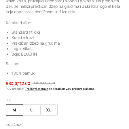
iznad vrata, pružajući udobnost i slobodu pokreta. Na prednjem
delu se nalazi praktičan džep na grudima i diskretna logo etiketa
koja doprinosi autentičnom surf izgledu.
Karakteristike:
Standard fit kroj
Kratki rukavi
Praktičan džep na grudima
Logo etiketa
Boja: BLUEFIN
Sastav:
100% pamuk
RSD 3,112.00
RSD 3,890.00
Cena
Regularna
PDV uračunat
Troškovi dostave
se obračunavaju prilikom plaćanja.
sa
cena
SIZE
popustom
M
L
XL
VARIJANTA
VARIJANTA
VARIJANTA
RASPRODATA
RASPRODATA
RASPRODATA
ILI
ILI
ILI
KOLIČINA
NEDOSTUPNA
NEDOSTUPNA
NEDOSTUPNA