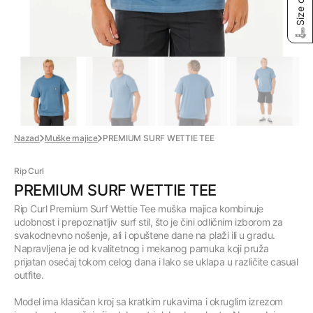
Size chart
Nazad
Muške majice
PREMIUM SURF WETTIE TEE
Rip Curl
PREMIUM SURF WETTIE TEE
Rip Curl Premium Surf Wettie Tee muška majica kombinuje
udobnost i prepoznatljiv surf stil, što je čini odličnim izborom za
svakodnevno nošenje, ali i opuštene dane na plaži ili u gradu.
Napravljena je od kvalitetnog i mekanog pamuka koji pruža
prijatan osećaj tokom celog dana i lako se uklapa u različite casual
outfite.
Model ima klasičan kroj sa kratkim rukavima i okruglim izrezom