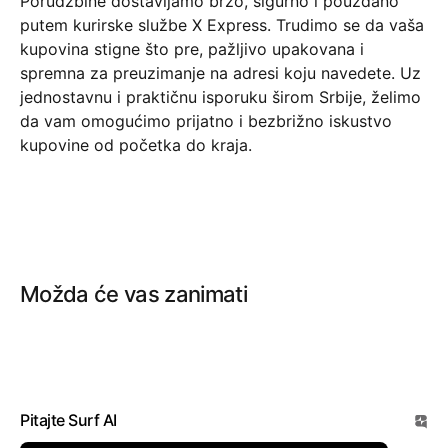
Porudžbine dostavljamo brzo, sigurno i pouzdano
putem kurirske službe X Express. Trudimo se da vaša
kupovina stigne što pre, pažljivo upakovana i
spremna za preuzimanje na adresi koju navedete. Uz
jednostavnu i praktičnu isporuku širom Srbije, želimo
da vam omogućimo prijatno i bezbrižno iskustvo
kupovine od početka do kraja.
Možda će vas zanimati
Pitajte Surf AI