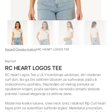
Nazad
Ženske majice
RC HEART LOGOS TEE
Rip Curl
RC HEART LOGOS TEE
RC Heart Logos Tee u
LILY kombinuje udobnost, stil i moderan
surf duh, što ga čini odličnim izborom za surfovanje, plažu ili
svakodnevnu upotrebu. Napravljen od mekog pamuka sa
opuštenim krojem, pruža savršenu ravnotežu između slobode
pokreta i casual elegancije za aktivne dane.
Model ima kratke rukave, crew neck izrez i istaknut Rip Curl heart
logos print za autentičan surferski izgled. Materijal je prozračan,