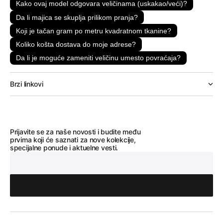
Kako ovaj model odgovara veličinama (uskakao/veći)?
Da li majica se skuplja prilikom pranja?
Koji je tačan gram po metru kvadratnom tkanine?
Koliko košta dostava do moje adrese?
Da li je moguće zameniti veličinu umesto povraćaja?
Brzi linkovi
Prijavite se za naše novosti i budite među
prvima koji će saznati za nove kolekcije,
specijalne ponude i aktuelne vesti.