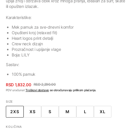
upija znoj i održava oblik kroz mnoga pranja, idealan za surf, skate
ili opušten izlazak.
Karakteristike:
Mek pamuk za sve-dnevni komfor
Opušteni kroj (relaxed fit)
Heart logos print detalji
Crew neck dizajn
Prozračnost i upijanje vlage
Boja:
LILY
Sastav:
100% pamuk
RSD 1,832.00
RSD 2,290.00
Cena
Regularna
PDV uračunat
Troškovi dostave
se obračunavaju prilikom plaćanja.
sa
cena
SIZE
popustom
2XS
XS
S
M
L
XL
VARIJANTA
VARIJANTA
VARIJANTA
VARIJANTA
VARIJANTA
VARIJANTA
RASPRODATA
RASPRODATA
RASPRODATA
RASPRODATA
RASPRODATA
RASPRODAT
ILI
ILI
ILI
ILI
ILI
ILI
KOLIČINA
NEDOSTUPNA
NEDOSTUPNA
NEDOSTUPNA
NEDOSTUPNA
NEDOSTUPNA
NEDOSTUPN