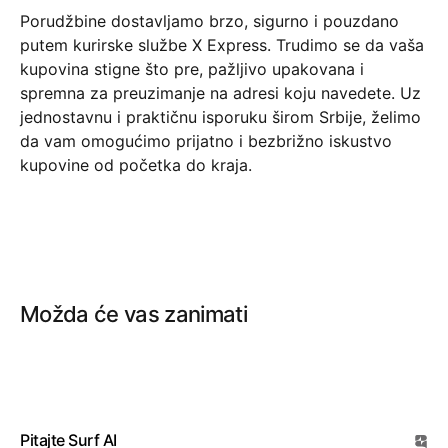
Porudžbine dostavljamo brzo, sigurno i pouzdano
putem kurirske službe X Express. Trudimo se da vaša
kupovina stigne što pre, pažljivo upakovana i
spremna za preuzimanje na adresi koju navedete. Uz
jednostavnu i praktičnu isporuku širom Srbije, želimo
da vam omogućimo prijatno i bezbrižno iskustvo
kupovine od početka do kraja.
Možda će vas zanimati
Pitajte Surf AI