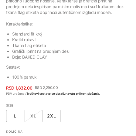
prirodno i udobno nošenje. Karakteriše je grafički print na
prednjem delu inspirisan palminim motivima i surf kulturom, dok
tkana flag etiketa doprinosi autentičnom izgledu modela.
Karakteristike:
Standard fit kroj
Kratki rukavi
Tkana flag etiketa
Grafički print na prednjem delu
Boja:
BAKED CLAY
Sastav:
100% pamuk
RSD 1,832.00
RSD 2,290.00
Cena
Regularna
PDV uračunat
Troškovi dostave
se obračunavaju prilikom plaćanja.
sa
cena
SIZE
popustom
L
XL
2XL
VARIJANTA
VARIJANTA
VARIJANTA
RASPRODATA
RASPRODATA
RASPRODATA
ILI
ILI
ILI
KOLIČINA
NEDOSTUPNA
NEDOSTUPNA
NEDOSTUPNA