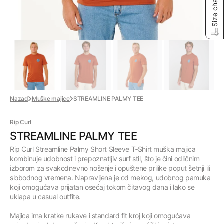
Size chart
Nazad
Muške majice
STREAMLINE PALMY TEE
Rip Curl
STREAMLINE PALMY TEE
Rip Curl Streamline Palmy Short Sleeve T‑Shirt muška majica
kombinuje udobnost i prepoznatljiv surf stil, što je čini odličnim
izborom za svakodnevno nošenje i opuštene prilike poput šetnji ili
slobodnog vremena. Napravljena je od mekog, udobnog pamuka
koji omogućava prijatan osećaj tokom čitavog dana i lako se
uklapa u casual outfite.
Majica ima kratke rukave i standard fit kroj koji omogućava