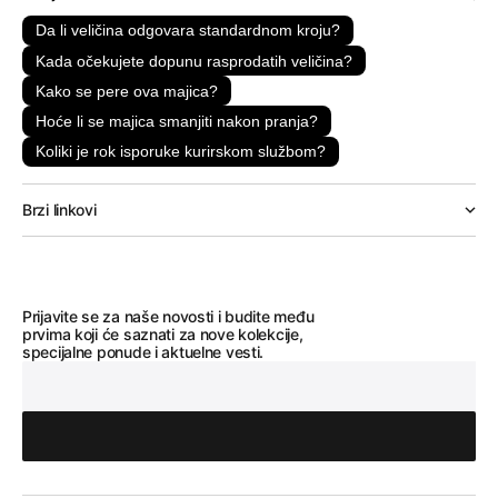
Da li veličina odgovara standardnom kroju?
Kada očekujete dopunu rasprodatih veličina?
Kako se pere ova majica?
Hoće li se majica smanjiti nakon pranja?
Koliki je rok isporuke kurirskom službom?
Brzi linkovi
Prijavite se za naše novosti i budite među
prvima koji će saznati za nove kolekcije,
specijalne ponude i aktuelne vesti.