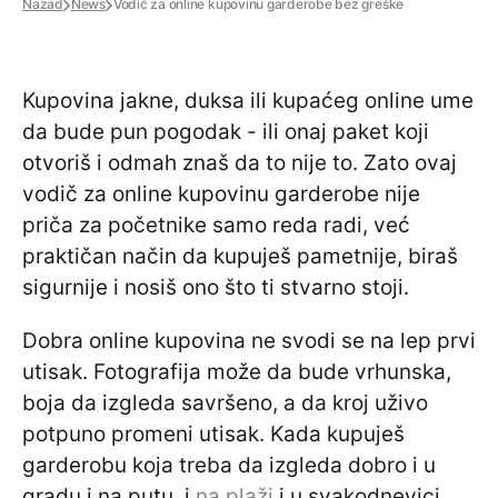
Nazad
News
Vodič za online kupovinu garderobe bez greške
Kupovina jakne, duksa ili kupaćeg online ume
da bude pun pogodak - ili onaj paket koji
otvoriš i odmah znaš da to nije to. Zato ovaj
vodič za online kupovinu garderobe nije
priča za početnike samo reda radi, već
praktičan način da kupuješ pametnije, biraš
sigurnije i nosiš ono što ti stvarno stoji.
Dobra online kupovina ne svodi se na lep prvi
utisak. Fotografija može da bude vrhunska,
boja da izgleda savršeno, a da kroj uživo
potpuno promeni utisak. Kada kupuješ
garderobu koja treba da izgleda dobro i u
gradu i na putu, i
na plaži
i u svakodnevici,