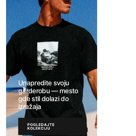
Unapredite svoju
garderobu — mesto
gde stil dolazi do
izražaja
POGLEDAJTE
KOLEKCIJU
POGLEDAJTE