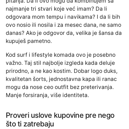
pitanja. Da li ovo mogu da kombinujem sa
najmanje tri stvari koje već imam? Da li
odgovara mom tempu i navikama? I da li bih
ovo nosio ili nosila i za mesec dana, ne samo
danas? Ako je odgovor da, velika je šansa da
kupuješ pametno.
Kod surf i lifestyle komada ovo je posebno
važno. Taj stil najbolje izgleda kada deluje
prirodno, a ne kao kostim. Dobar logo duks,
kvalitetan šorts, jednostavna kapa ili ranac
mogu da nose ceo outfit bez preterivanja.
Manje forsiranja, više identiteta.
Proveri uslove kupovine pre nego
što ti zatrebaju