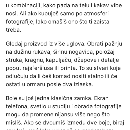
u kombinaciji, kako pada na telu i kakav vibe
nosi. Ali ako kupuješ samo po atmosferi
fotografije, lako omašiš ono što ti zaista
treba.
Gledaj proizvod iz više uglova. Obrati pažnju
na dužinu rukava, širinu nogavica, položaj
struka, kragnu, kapuljaču, džepove i detalje
poput rajsferšlusa ili printa. To su stvari koje
odlučuju da li ćeš komad nositi stalno ili će
ostati u ormaru posle dva izlaska.
Boje su još jedna klasična zamka. Ekran
telefona, svetlo u studiju i obrada fotografije
mogu da promene nijansu više nego što
misliš. Ako se dvoumiš između dve boje, biraj