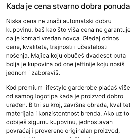
Kada je cena stvarno dobra ponuda
Niska cena ne znači automatski dobru
kupovinu, baš kao što viša cena ne garantuje
da je komad vredan novca. Gledaj odnos
cene, kvaliteta, trajnosti i učestalosti
nošenja. Majica koju obučeš dvadeset puta
bolja je kupovina od one jeftinije koju nosiš
jednom i zaboraviš.
Kod premium lifestyle garderobe plaćaš više
od samog logotipa kada je proizvod dobro
urađen. Bitni su kroj, završna obrada, kvalitet
materijala i konzistentnost brenda. Ako uz to
dobiješ sigurnu kupovinu, jednostavan
povraćaj i provereno originalan proizvod,