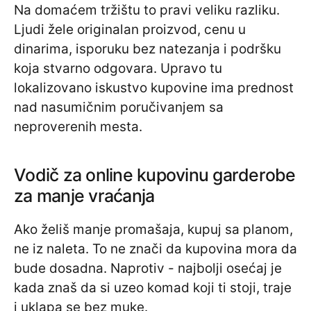
Na domaćem tržištu to pravi veliku razliku.
Ljudi žele originalan proizvod, cenu u
dinarima, isporuku bez natezanja i podršku
koja stvarno odgovara. Upravo tu
lokalizovano iskustvo kupovine ima prednost
nad nasumičnim poručivanjem sa
neproverenih mesta.
Vodič za online kupovinu garderobe
za manje vraćanja
Ako želiš manje promašaja, kupuj sa planom,
ne iz naleta. To ne znači da kupovina mora da
bude dosadna. Naprotiv - najbolji osećaj je
kada znaš da si uzeo komad koji ti stoji, traje
i uklapa se bez muke.