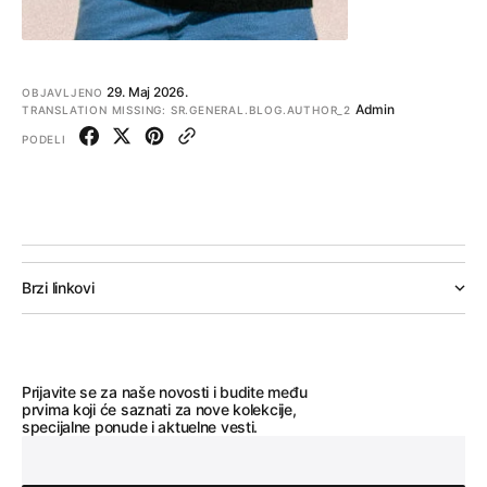
KOLEKCIJU
29. Мај 2026.
OBJAVLJENO
Admin
TRANSLATION MISSING: SR.GENERAL.BLOG.AUTHOR_2
PODELI
Brzi linkovi
Prijavite se za naše novosti i budite među
prvima koji će saznati za nove kolekcije,
specijalne ponude i aktuelne vesti.