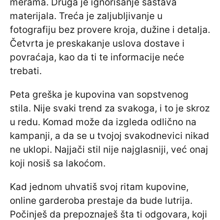
merama. Druga je ignorisanje sastava
materijala. Treća je zaljubljivanje u
fotografiju bez provere kroja, dužine i detalja.
Četvrta je preskakanje uslova dostave i
povraćaja, kao da ti te informacije neće
trebati.
Peta greška je kupovina van sopstvenog
stila. Nije svaki trend za svakoga, i to je skroz
u redu. Komad može da izgleda odlično na
kampanji, a da se u tvojoj svakodnevici nikad
ne uklopi. Najjači stil nije najglasniji, već onaj
koji nosiš sa lakoćom.
Kad jednom uhvatiš svoj ritam kupovine,
online garderoba prestaje da bude lutrija.
Počinješ da prepoznaješ šta ti odgovara, koji