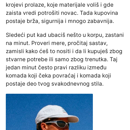
krojevi prolaze, koje materijale voliš i gde
zaista vredi potrošiti novac. Tada kupovina
postaje brža, sigurnija i mnogo zabavnija.
Sledeći put kad ubaciš nešto u korpu, zastani
na minut. Proveri mere, pročitaj sastav,
zamisli kako ćeš to nositi i da li kupuješ zbog
stvarne potrebe ili samo zbog trenutka. Taj
jedan minut često pravi razliku između
komada koji čeka povraćaj i komada koji
postaje deo tvog svakodnevnog stila.