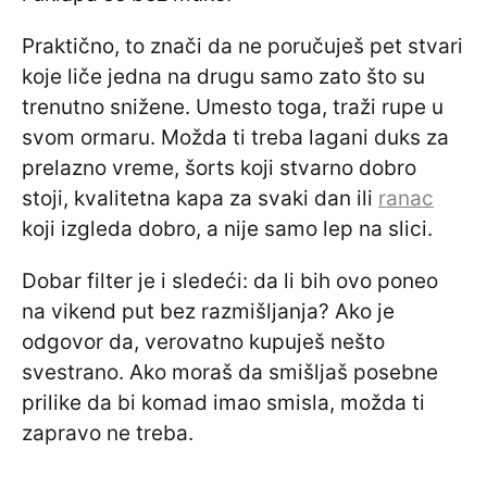
Praktično, to znači da ne poručuješ pet stvari
koje liče jedna na drugu samo zato što su
trenutno snižene. Umesto toga, traži rupe u
svom ormaru. Možda ti treba lagani duks za
prelazno vreme, šorts koji stvarno dobro
stoji, kvalitetna kapa za svaki dan ili
ranac
koji izgleda dobro, a nije samo lep na slici.
Dobar filter je i sledeći: da li bih ovo poneo
na vikend put bez razmišljanja? Ako je
odgovor da, verovatno kupuješ nešto
svestrano. Ako moraš da smišljaš posebne
prilike da bi komad imao smisla, možda ti
zapravo ne treba.