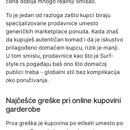
cena dobija mnogo realniji smisao.
To je jedan od razloga zašto kupci biraju
specijalizovane prodavnice umesto
generičkih marketplace ponuda. Kada znaš
da kupuješ autentičan komad i da je iskustvo
prilagođeno domaćem kupcu, rizik je manji.
U tom smislu, prodavnice kao što je Surf-
style.rs pogađaju baš ono što domaćoj
publici treba - globalni stil bez komplikacija
oko poručivanja.
Najčešće greške pri online kupovini
garderobe
Prva greška je kupovina po etiketi umesto po