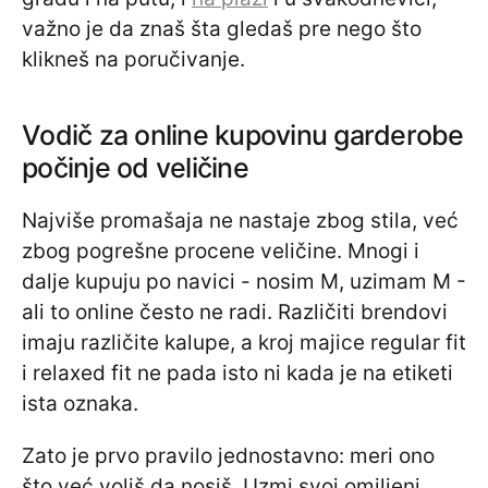
važno je da znaš šta gledaš pre nego što
klikneš na poručivanje.
Vodič za online kupovinu garderobe
počinje od veličine
Najviše promašaja ne nastaje zbog stila, već
zbog pogrešne procene veličine. Mnogi i
dalje kupuju po navici - nosim M, uzimam M -
ali to online često ne radi. Različiti brendovi
imaju različite kalupe, a kroj majice regular fit
i relaxed fit ne pada isto ni kada je na etiketi
ista oznaka.
Zato je prvo pravilo jednostavno: meri ono
što već voliš da nosiš. Uzmi svoj omiljeni