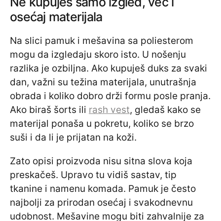
Ne kupuješ samo izgled, već i
osećaj materijala
Na slici pamuk i mešavina sa poliesterom
mogu da izgledaju skoro isto. U nošenju
razlika je ozbiljna. Ako kupuješ duks za svaki
dan, važni su težina materijala, unutrašnja
obrada i koliko dobro drži formu posle pranja.
Ako biraš šorts ili
rash vest
, gledaš kako se
materijal ponaša u pokretu, koliko se brzo
suši i da li je prijatan na koži.
Zato opisi proizvoda nisu sitna slova koja
preskačeš. Upravo tu vidiš sastav, tip
tkanine i namenu komada. Pamuk je često
najbolji za prirodan osećaj i svakodnevnu
udobnost. Mešavine mogu biti zahvalnije za