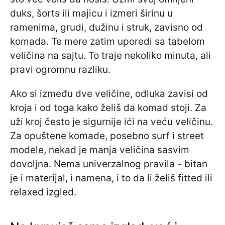
duks, šorts ili majicu i izmeri širinu u
ramenima, grudi, dužinu i struk, zavisno od
komada. Te mere zatim uporedi sa tabelom
veličina na sajtu. To traje nekoliko minuta, ali
pravi ogromnu razliku.
Ako si između dve veličine, odluka zavisi od
kroja i od toga kako želiš da komad stoji. Za
uži kroj često je sigurnije ići na veću veličinu.
Za opuštene komade, posebno surf i street
modele, nekad je manja veličina sasvim
dovoljna. Nema univerzalnog pravila - bitan
je i materijal, i namena, i to da li želiš fitted ili
relaxed izgled.